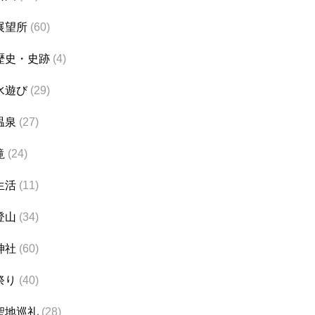
展望所
(60)
歴史・史跡
(4)
水遊び
(29)
温泉
(27)
滝
(24)
生活
(11)
登山
(34)
神社
(60)
祭り
(40)
聖地巡礼
(28)