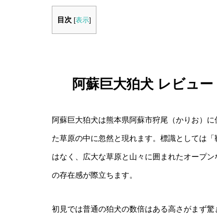
目次
[
表示
]
阿蘇巨大狛犬 レビュ
阿蘇巨大狛犬は熊本県阿蘇市狩尾（かりお）に
た草原の中に忽然と現れます。標識としては「
はなく、広大な草原と山々に囲まれたオープン
の存在感が際立ちます。
初見では普通の狛犬の数倍はある高さがまず驚