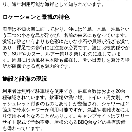
り、通年利用可能な海岸として知られています。
ロケーションと景観の特色
海岸は不知火海に面しており、沖には竹島、木島、沖島とい
う三つの小さな島が浮かび、名前の由来にもなっています。
浜辺は砂というよりも色彩ゆたかな小石や貝殻が混ざる浜で
あり、裸足での歩行には注意が必要です。波は比較的穏やか
で、SUPやカヌー、ルアー釣りを楽しむのに適していま
す。周囲には防風林や木陰も点在し、暑い日差しを避ける場
所が確保できる点も魅力的です。
施設と設備の現況
利用者は無料で駐車場を使用でき、駐車台数はおよそ20台
程確認されています。炊事場や洗い場、トイレ（男女別、ウ
ォシュレット付きのものもあり）が整備され、シャワーは２
箇所で冷水シャワーが利用可能ですが、気温や混雑状況によ
り使用不可となることがあります。キャンプサイトはフリー
サイト形式で予約不要。屋根のあるBBQ台などの共有設備
も備わっています。