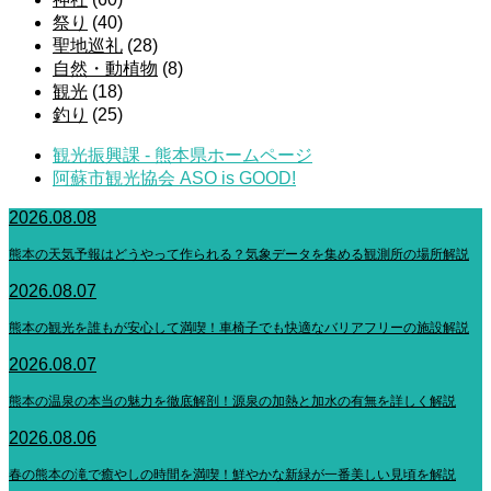
祭り
(40)
聖地巡礼
(28)
自然・動植物
(8)
観光
(18)
釣り
(25)
観光振興課 - 熊本県ホームページ
阿蘇市観光協会 ASO is GOOD!
2026.08.08
熊本の天気予報はどうやって作られる？気象データを集める観測所の場所解説
2026.08.07
熊本の観光を誰もが安心して満喫！車椅子でも快適なバリアフリーの施設解説
2026.08.07
熊本の温泉の本当の魅力を徹底解剖！源泉の加熱と加水の有無を詳しく解説
2026.08.06
春の熊本の滝で癒やしの時間を満喫！鮮やかな新緑が一番美しい見頃を解説