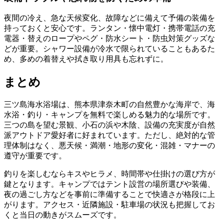
夜間の冷え、急な天候変化、故障などに備えて予備の装備を
持っておくと安心です。ランタン・懐中電灯・携帯電話の充
電器・替えのロープやペグ・防水シート・防虫対策グッズな
どが重要。シャワー設備が冷水で限られていることもあるた
め、多めの着替えや拭き取り用具も忘れずに。
まとめ
三ツ島海水浴場は、熊本県津奈木町の自然豊かな海岸で、海
水浴・釣り・キャンプを無料で楽しめる魅力的な場所です。
三つの島を望む景観、小石の浜や木陰、設備の充実度が自然
派アウトドア愛好者に好まれています。ただし、絶対的な管
理体制はなく、悪天候・満潮・地形の変化・混雑・マナーの
遵守が重要です。
釣りを楽しむならキスやヒラメ、時間帯や仕掛けの選び方が
鍵となります。キャンプではテント設営の場所選びや装備、
夜の過ごし方などを事前に準備することで快適さが格段に上
がります。アクセス・近隣施設・駐車場の状況も把握してお
くと当日の動きがスムーズです。