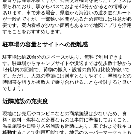
最寄りは津奈木駅ですが、公共交通機関を使ったアクセスは
限られており、駅からバスでおよそ40分かかるとの情報が
あります。車で来る場合、県道から海沿いの道を進むルート
が一般的ですが、一部狭い区間があるため運転には注意が必
要です。案内看板が少ない箇所もあるので地図アプリを活用
することをおすすめします。
駐車場の容量とサイトへの距離感
駐車場は約20台分のスペースがあり、無料で利用できま
す。駐車場からキャンプサイトや浜辺までは徒歩数十秒から
1分以内の距離で、荷物の搬入・設営の負荷は比較的軽いで
す。ただし、人気の季節には満車となりやすく、早朝などの
時間帯を狙うか複数人で乗り合わせることを検討すると良い
でしょう。
近隣施設の充実度
現地には売店やコンビニなどの商業施設は少ないため、食
料・飲料・燃料など必要なものは事前に準備しておくこと。
温泉施設や日帰り入浴施設も近隣にあり、車でおよそ数キロ
移動することで利用可能です。地元のスーパーマーケットも