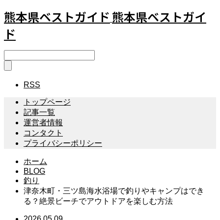
熊本県ベストガイド
熊本県ベストガイ
ド
RSS
トップページ
記事一覧
運営者情報
コンタクト
プライバシーポリシー
ホーム
BLOG
釣り
津奈木町・三ツ島海水浴場で釣りやキャンプはでき
る？絶景ビーチでアウトドアを楽しむ方法
2026.05.09