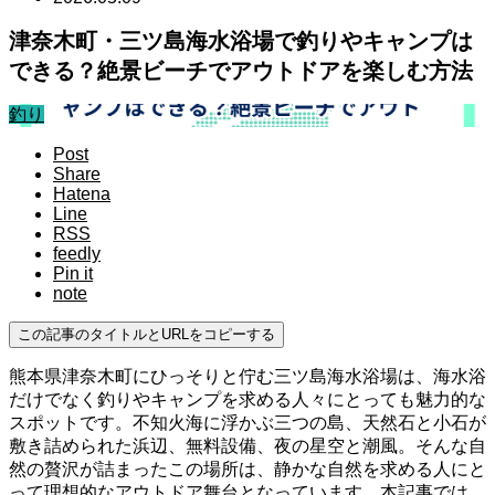
津奈木町・三ツ島海水浴場で釣りやキャンプは
できる？絶景ビーチでアウトドアを楽しむ方法
釣り
Post
Share
Hatena
Line
RSS
feedly
Pin it
note
この記事のタイトルとURLをコピーする
熊本県津奈木町にひっそりと佇む三ツ島海水浴場は、海水浴
だけでなく釣りやキャンプを求める人々にとっても魅力的な
スポットです。不知火海に浮かぶ三つの島、天然石と小石が
敷き詰められた浜辺、無料設備、夜の星空と潮風。そんな自
然の贅沢が詰まったこの場所は、静かな自然を求める人にと
って理想的なアウトドア舞台となっています。本記事では、