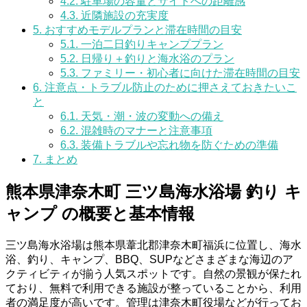
4.2.
駐車場の容量とサイトへの距離感
4.3.
近隣施設の充実度
5.
おすすめモデルプランと滞在時間の目安
5.1.
一泊二日釣りキャンププラン
5.2.
日帰り＋釣りと海水浴のプラン
5.3.
ファミリー・初心者に向けた滞在時間の目安
6.
注意点・トラブル防止のために押さえておきたいこ
と
6.1.
天気・潮・波の変動への備え
6.2.
混雑時のマナーと注意事項
6.3.
装備トラブルや忘れ物を防ぐための準備
7.
まとめ
熊本県津奈木町 三ツ島海水浴場 釣り キ
ャンプ の概要と基本情報
三ツ島海水浴場は熊本県葦北郡津奈木町福浜に位置し、海水
浴、釣り、キャンプ、BBQ、SUPなどさまざまな海辺のア
クティビティが揃う人気スポットです。自然の景観が保たれ
ており、無料で利用できる施設が整っていることから、利用
者の満足度が高いです。管理は津奈木町役場などが行ってお