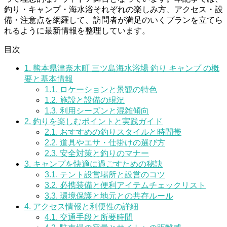
釣り・キャンプ・海水浴それぞれの楽しみ方、アクセス・設
備・注意点を網羅して、訪問者が満足のいくプランを立てら
れるように最新情報を整理しています。
目次
1.
熊本県津奈木町 三ツ島海水浴場 釣り キャンプ の概
要と基本情報
1.1.
ロケーションと景観の特色
1.2.
施設と設備の現況
1.3.
利用シーズンと混雑傾向
2.
釣りを楽しむポイントと実践ガイド
2.1.
おすすめの釣りスタイルと時間帯
2.2.
道具やエサ・仕掛けの選び方
2.3.
安全対策と釣りのマナー
3.
キャンプを快適に過ごすための秘訣
3.1.
テント設営場所と設営のコツ
3.2.
必携装備と便利アイテムチェックリスト
3.3.
環境保護と地元との共存ルール
4.
アクセス情報と利便性の詳細
4.1.
交通手段と所要時間