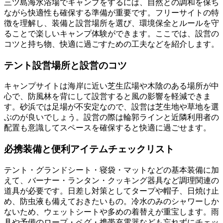
三ツ島海水浴場でキャンプをするには、自然との調和を保ち
ながら快適性も確保する準備が重要です。フリーサイトの特
徴を理解し、装備と設営場所を選び、環境保全とルールを守
ることで楽しいキャンプ体験ができます。ここでは、設営の
コツと持ち物、快適に過ごすための工夫などを紹介します。
テント設営場所と設営のコツ
キャンプサイトは海岸に近い芝生広場や木陰のある場所が中
心で、防風林を背にして設営すると風の影響を軽減できま
す。砂浜では足場が不安定なので、設営は芝生地や草地を選
ぶのが良いでしょう。設営の際は輪郭ラインと近隣利用者の
配置も意識してスペースを確保すると快適に過ごせます。
必携装備と便利アイテムチェックリスト
テント・グランドシート・寝袋・マットなどの基本装備に加
えて、バーナー・ランタン・クッキング器具など調理関連の
道具が必要です。日差し対策としてタープや帽子、日焼け止
め、防虫液も備えておきたいもの。冷水のみのシャワーしか
ないため、ウェットシートや多めの着替えが重宝します。雨
具や予備のロープ・ペグ・携帯充電器なども忘れずにチェッ