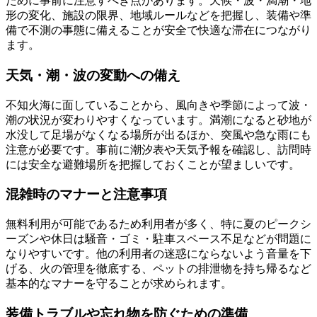
ために事前に注意すべき点があります。天候・波・満潮・地
形の変化、施設の限界、地域ルールなどを把握し、装備や準
備で不測の事態に備えることが安全で快適な滞在につながり
ます。
天気・潮・波の変動への備え
不知火海に面していることから、風向きや季節によって波・
潮の状況が変わりやすくなっています。満潮になると砂地が
水没して足場がなくなる場所が出るほか、突風や急な雨にも
注意が必要です。事前に潮汐表や天気予報を確認し、訪問時
には安全な避難場所を把握しておくことが望ましいです。
混雑時のマナーと注意事項
無料利用が可能であるため利用者が多く、特に夏のピークシ
ーズンや休日は騒音・ゴミ・駐車スペース不足などが問題に
なりやすいです。他の利用者の迷惑にならないよう音量を下
げる、火の管理を徹底する、ペットの排泄物を持ち帰るなど
基本的なマナーを守ることが求められます。
装備トラブルや忘れ物を防ぐための準備