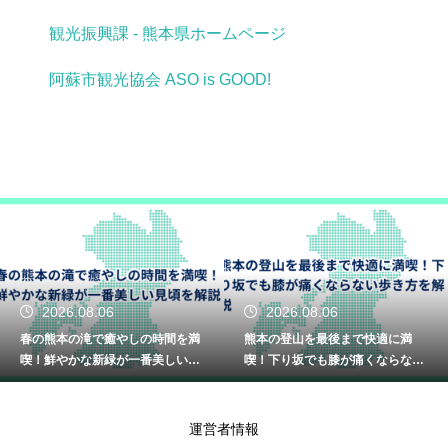
観光振興課 - 熊本県ホームページ
阿蘇市観光協会 ASO is GOOD!
2026.08.06
2026.08.05
しの時間を満
熊本の登山を最後まで快適に満
熊本の川遊びを家族
一番美しい見
喫！下り坂でも膝が痛くならない
喫！手軽に自然を楽
歩き方を解説
のコース解説
運営者情報