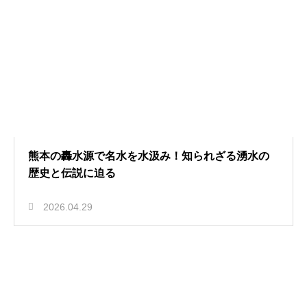
熊本の轟水源で名水を水汲み！知られざる湧水の
歴史と伝説に迫る
2026.04.29