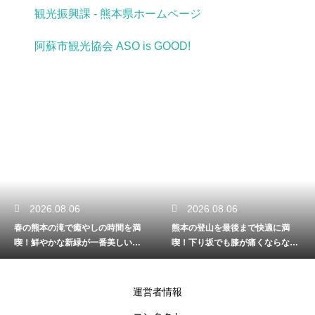
観光振興課 - 熊本県ホームページ
阿蘇市観光協会 ASO is GOOD!
2026.08.06
2026.08.06
春の熊本の滝で癒やしの時間を満
熊本の登山を最後まで快適に満
喫！鮮やかな新緑が一番美しい見
喫！下り坂でも膝が痛くならない
頃を解説
歩き方を解説
運営者情報