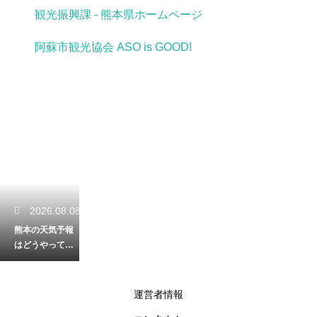
観光振興課 - 熊本県ホームページ
阿蘇市観光協会 ASO is GOOD!
2026.08.08
熊本の天気予報
はどうやって作
られる？気象デ
ータを集める観
測所の場所解説
運営者情報