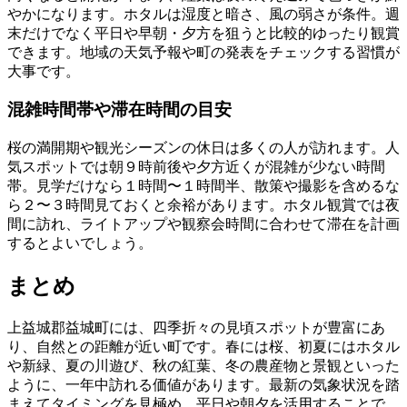
やかになります。ホタルは湿度と暗さ、風の弱さが条件。週
末だけでなく平日や早朝・夕方を狙うと比較的ゆったり観賞
できます。地域の天気予報や町の発表をチェックする習慣が
大事です。
混雑時間帯や滞在時間の目安
桜の満開期や観光シーズンの休日は多くの人が訪れます。人
気スポットでは朝９時前後や夕方近くが混雑が少ない時間
帯。見学だけなら１時間〜１時間半、散策や撮影を含めるな
ら２〜３時間見ておくと余裕があります。ホタル観賞では夜
間に訪れ、ライトアップや観察会時間に合わせて滞在を計画
するとよいでしょう。
まとめ
上益城郡益城町には、四季折々の見頃スポットが豊富にあ
り、自然との距離が近い町です。春には桜、初夏にはホタル
や新緑、夏の川遊び、秋の紅葉、冬の農産物と景観といった
ように、一年中訪れる価値があります。最新の気象状況を踏
まえてタイミングを見極め、平日や朝夕を活用することで、