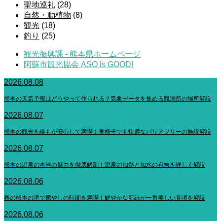
聖地巡礼
(28)
自然・動植物
(8)
観光
(18)
釣り
(25)
観光振興課 - 熊本県ホームページ
阿蘇市観光協会 ASO is GOOD!
2026.08.08
熊本の天気予報はどうやって作られる？気象データを集める観測所の場所解説
2026.08.07
熊本の観光を誰もが安心して満喫！車椅子でも快適なバリアフリーの施設解説
2026.08.07
熊本の温泉の本当の魅力を徹底解剖！源泉の加熱と加水の有無を詳しく解説
2026.08.06
春の熊本の滝で癒やしの時間を満喫！鮮やかな新緑が一番美しい見頃を解説
2026.08.06