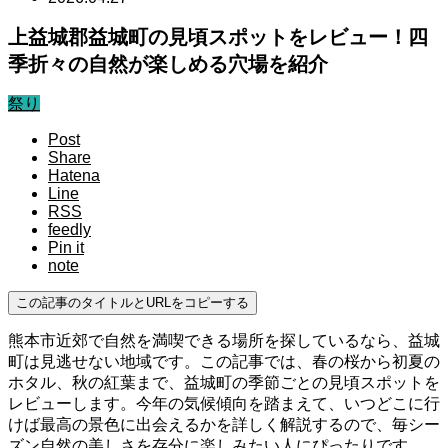
上益城郡益城町の見頃スポットをレビュー！四
季折々の自然が楽しめる穴場を紹介
祭り
Post
Share
Hatena
Line
RSS
feedly
Pin it
note
この記事のタイトルとURLをコピーする
熊本市近郊で自然を満喫できる場所を探しているなら、益城
町は見逃せない地域です。この記事では、春の桜から初夏の
ホタル、秋の紅葉まで、益城町の季節ごとの見頃スポットを
レビューします。今年の気候傾向を踏まえて、いつどこに行
けば最高の景色に出会えるかを詳しく解説するので、毎シー
ズン自然の美しさを存分に楽しみたい人にぴったりです。