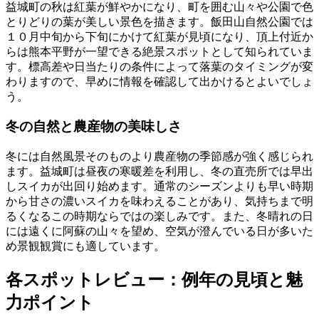
益城町の秋は紅葉が鮮やかになり、町を囲む山々や公園で色
とりどりの葉が美しい景色を描きます。飯田山自然公園では
１０月中旬から下旬にかけて紅葉が見頃になり、頂上付近か
らは熊本平野が一望できる絶景スポットとして知られていま
す。標高差や日当たりの条件によって落葉のタイミングが変
わりますので、早めに情報を確認して出かけるとよいでしょ
う。
冬の自然と農産物の美味しさ
冬には自然風景そのものより農産物の季節感が強く感じられ
ます。益城町は昼夜の寒暖差を利用し、冬の直売所では早出
しスイカが出回り始めます。通常のシーズンよりも早い時期
から甘さの濃いスイカを味わえることがあり、気持ちまで明
るくなるこの時期ならではの楽しみです。また、冬晴れの日
には遠くに阿蘇の山々を望め、空気が澄んでいる日が多いた
め景観観賞にも適しています。
各スポットレビュー：例年の見頃と魅
力ポイント