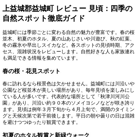
上益城郡益城町 レビュー 見頃：四季の
自然スポット徹底ガイド
益城町には季節ごとに変わる自然の魅力が豊富です。春の桜
並木、初夏のホタル、夏の山あじさいや川遊び、秋の紅葉、
冬の霧氷や早出しスイカなど。各スポットの見頃時期、アク
セス、混雑状況をレビューします。自然好きな人も家族連れ
も満足できる情報を集めています。
春の桜・花見スポット
春に訪れるなら桜景色は欠かせません。益城町には川沿いや
公園など桜並木が美しい場所があり、毎年見頃を楽しみにし
ている人が多いです。代表的な場所として「秋津川河川公
園」があり、川沿い約９０本のソメイヨシノなどが咲き誇り
ます。見頃は例年３月下旬から４月上旬で、満開のタイミン
グと天候次第で若干前後します。平日の朝や曇りの日は混雑
を避けつつゆったり観賞できます。
初夏のホタル観賞と新緑ウォーク