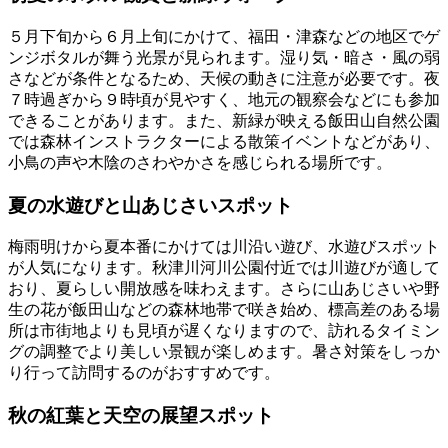
５月下旬から６月上旬にかけて、福田・津森などの地区でゲ
ンジボタルが舞う光景が見られます。湿り気・暗さ・風の弱
さなどが条件となるため、天候の動きに注意が必要です。夜
７時過ぎから９時頃が見やすく、地元の観察会などにも参加
できることがあります。また、新緑が映える飯田山自然公園
では森林インストラクターによる散策イベントなどがあり、
小鳥の声や木陰のさわやかさを感じられる場所です。
夏の水遊びと山あじさいスポット
梅雨明けから夏本番にかけては川沿い遊び、水遊びスポット
が人気になります。秋津川河川公園付近では川遊びが適して
おり、夏らしい開放感を味わえます。さらに山あじさいや野
生の花が飯田山などの森林地帯で咲き始め、標高差のある場
所は市街地よりも見頃が遅くなりますので、訪れるタイミン
グの調整でより美しい景観が楽しめます。暑さ対策をしっか
り行って訪問するのがおすすめです。
秋の紅葉と天空の展望スポット