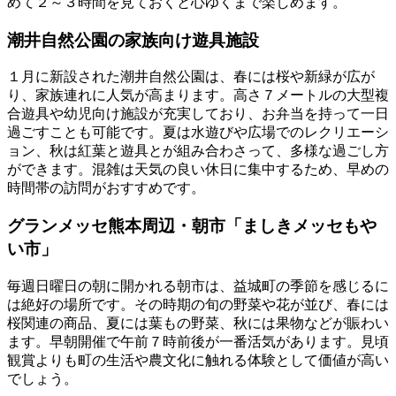
めて２～３時間を見ておくと心ゆくまで楽しめます。
潮井自然公園の家族向け遊具施設
１月に新設された潮井自然公園は、春には桜や新緑が広が
り、家族連れに人気が高まります。高さ７メートルの大型複
合遊具や幼児向け施設が充実しており、お弁当を持って一日
過ごすことも可能です。夏は水遊びや広場でのレクリエーシ
ョン、秋は紅葉と遊具とが組み合わさって、多様な過ごし方
ができます。混雑は天気の良い休日に集中するため、早めの
時間帯の訪問がおすすめです。
グランメッセ熊本周辺・朝市「ましきメッセもや
い市」
毎週日曜日の朝に開かれる朝市は、益城町の季節を感じるに
は絶好の場所です。その時期の旬の野菜や花が並び、春には
桜関連の商品、夏には葉もの野菜、秋には果物などが賑わい
ます。早朝開催で午前７時前後が一番活気があります。見頃
観賞よりも町の生活や農文化に触れる体験として価値が高い
でしょう。