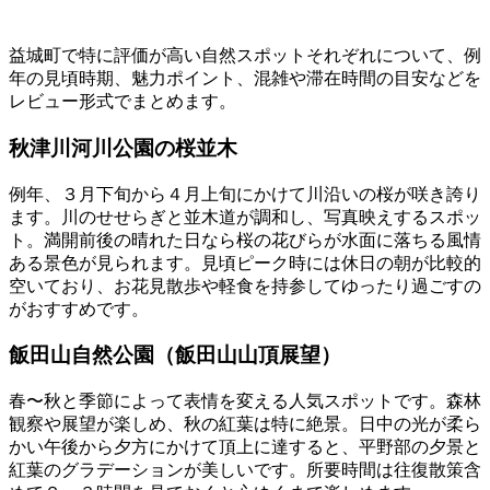
益城町で特に評価が高い自然スポットそれぞれについて、例
年の見頃時期、魅力ポイント、混雑や滞在時間の目安などを
レビュー形式でまとめます。
秋津川河川公園の桜並木
例年、３月下旬から４月上旬にかけて川沿いの桜が咲き誇り
ます。川のせせらぎと並木道が調和し、写真映えするスポッ
ト。満開前後の晴れた日なら桜の花びらが水面に落ちる風情
ある景色が見られます。見頃ピーク時には休日の朝が比較的
空いており、お花見散歩や軽食を持参してゆったり過ごすの
がおすすめです。
飯田山自然公園（飯田山山頂展望）
春〜秋と季節によって表情を変える人気スポットです。森林
観察や展望が楽しめ、秋の紅葉は特に絶景。日中の光が柔ら
かい午後から夕方にかけて頂上に達すると、平野部の夕景と
紅葉のグラデーションが美しいです。所要時間は往復散策含