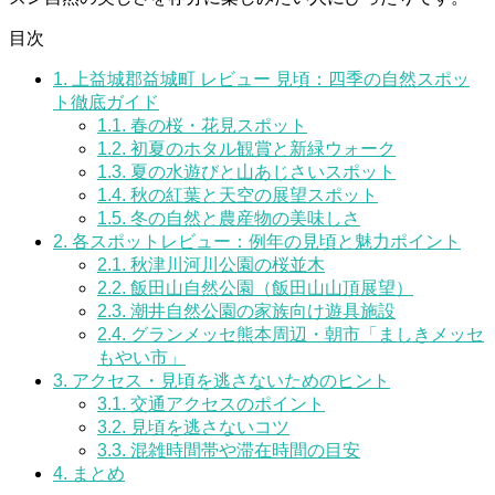
目次
1.
上益城郡益城町 レビュー 見頃：四季の自然スポッ
ト徹底ガイド
1.1.
春の桜・花見スポット
1.2.
初夏のホタル観賞と新緑ウォーク
1.3.
夏の水遊びと山あじさいスポット
1.4.
秋の紅葉と天空の展望スポット
1.5.
冬の自然と農産物の美味しさ
2.
各スポットレビュー：例年の見頃と魅力ポイント
2.1.
秋津川河川公園の桜並木
2.2.
飯田山自然公園（飯田山山頂展望）
2.3.
潮井自然公園の家族向け遊具施設
2.4.
グランメッセ熊本周辺・朝市「ましきメッセ
もやい市」
3.
アクセス・見頃を逃さないためのヒント
3.1.
交通アクセスのポイント
3.2.
見頃を逃さないコツ
3.3.
混雑時間帯や滞在時間の目安
4.
まとめ