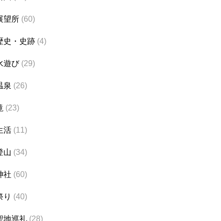
展望所
(60)
歴史・史跡
(4)
水遊び
(29)
温泉
(26)
滝
(23)
生活
(11)
登山
(34)
神社
(60)
祭り
(40)
聖地巡礼
(28)