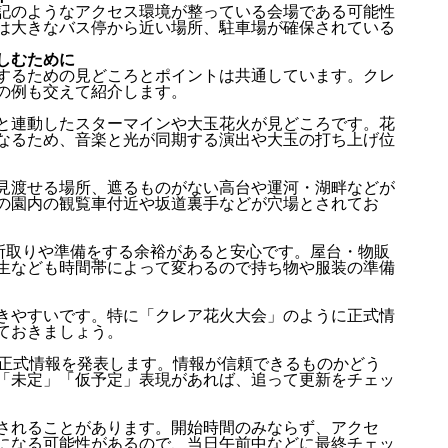
記のようなアクセス環境が整っている会場である可能性
は大きなバス停から近い場所、駐車場が確保されている
しむために
するための見どころとポイントは共通しています。クレ
の例も交えて紹介します。
と連動したスターマインや大玉花火が見どころです。花
なるため、音楽と光が同期する演出や大玉の打ち上げ位
見渡せる場所、遮るものがない高台や運河・湖畔などが
の園内の観覧車付近や坂道裏手などが穴場とされてお
所取りや準備をする余裕があると安心です。屋台・物販
生なども時間帯によって変わるので持ち物や服装の準備
きやすいです。特に「クレア花火大会」のように正式情
ておきましょう。
が正式情報を発表します。情報が信頼できるものかどう
「未定」「仮予定」表現があれば、追って更新をチェッ
されることがあります。開始時間のみならず、アクセ
になる可能性があるので、当日午前中などに最終チェッ