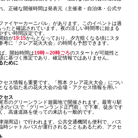
れ、正確な開催時間は発表元（主催者・自治体・公式サ
ファイヤーカーニバル」があります。このイベントは過
あったと確認されています。夜の涼しい時間帯に始まる
やすい時間設定です。
開始が
19:15
からとなっており、夕方暗くなる頃にスタ
参考に「クレア花火大会」の時間も予想できます。
らば、開始時間は
19時～20時ごろ
のスタートが可能性と
績に基づく推定であり、確定情報ではありません。
るために
クセス情報も重要です。「熊本 クレア花火大会」につい
となる似た名の花火大会の会場・アクセス情報を用い
クセス
尾市のグリーンランド遊園地で開催されます。最寄り駅
行きのバスで「グリーンランド正門前」で下車、徒歩です
く、高速道路を使っての来訪も一般的です。
津湖周辺）で行われます。公共交通機関も便利で、バス
臨時シャトルバスが運行されることもあるため、アクセ
ト