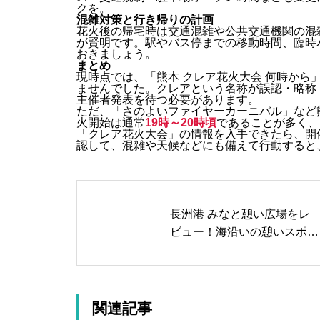
クを。
混雑対策と行き帰りの計画
花火後の帰宅時は交通混雑や公共交通機関の混
が賢明です。駅やバス停までの移動時間、臨時
おきましょう。
まとめ
現時点では、「熊本 クレア花火大会 何時から
ませんでした。クレアという名称が誤認・略称
主催者発表を待つ必要があります。
ただ、「さのよいファイヤーカーニバル」など
火開始は通常
19時～20時頃
であることが多く、
「クレア花火大会」の情報を入手できたら、開
認して、混雑や天候などにも備えて行動すると
長洲港 みなと憩い広場をレ
ビュー！海沿いの憩いスポッ
トの魅力を紹介
関連記事