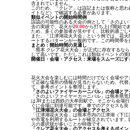
含まれていません。
このため、「クレア」は誤記または仮称と思わ
イトなど）で確認する必要があります。
類似イベントの開始時間例
誤認の可能性のある大会の例として「さのよい
去の実績で、花火が
20:00
から打ち上げ開始で
ため、多くの参加者が見やすく、比較的過ごし
また、「江津湖花火大会」という例では、花火
ートするパターンが一般的です。この時間帯を
まとめ：開始時間の見通し
「熊本 クレア花火大会」が正式に存在するな
して高いです。ただしこれは類似イベントの実
開催日・会場・アクセス：来場をスムーズにす
花火大会を楽しむには時間だけでなく会場やア
て正確な場所の情報が見当たらないため、代替
て、参考ポイントを整理します。
「さのよいファイヤーカーニバル」の会場とア
「さのよいファイヤーカーニバル」は熊本県荒
はJRまたは西鉄の大牟田駅で、そこから会場
ぐに会場に到達可能です。車でのアクセスも良
「江津湖花火大会」の会場とアクセス
「江津湖花火大会」は熊本市内の江津湖（下江
や市電を利用するルートが確立されています。
スの選択肢が多いことが特徴です。
「クレア花火大会」のアクセスを考えるポイン