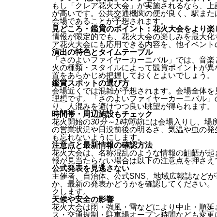
もし「クレア花火大会」が実施されるなら、上
が高いです。公共交通機関の便が良く、駅また
会場であることが予想されます。
見どころ・鑑賞のポイント：花火大会をより楽
情報が限定的でも、花火大会の楽しみを最大化
ア花火大会にも応用できる内容を、他イベント
演出の特色とタイムテーブル
「さのよいファイヤーカーニバル」では、音楽
火の種類・スタイルによって観賞ポイントが異
置をあらかじめ把握しておくとよいでしょう。
鑑賞スポットの選び方
会場近くでは混雑が予想されます。会場全体を
理想です。「さのよいファイヤーカーニバル」
り、人混みを避けつつ良い眺望が得られます。
時間帯・周辺施設もチェック
花火開始の
30分～1時間前
には会場入りし、場
の営業状況や日没前後の明るさ、気温や虫の発
も忘れないようにします。
注意点と最新情報の確認方法
花火大会は、名称混乱のような情報の齟齬が起
報が見当たらない場合は以下の注意点を押さえ
公式発表を見逃さない
主催者、自治体、公式SNS、地域広報誌など
か、最新の発表かどうかを確認してください。
クします。
天候や安全の影響
花火大会は雨・強風・雷などにより中止・順延
ス・交通規制・駐車場オープン時間なども変更