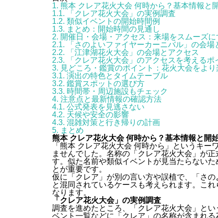
1.
熊本 クレア花火大会 何時から？基本情報と
1.1.
「クレア花火大会」の実例調査
1.2.
類似イベントの開始時間例
1.3.
まとめ：開始時間の見通し
2.
開催日・会場・アクセス：来場をスムーズに
2.1.
「さのよいファイヤーカーニバル」の会場
2.2.
「江津湖花火大会」の会場とアクセス
2.3.
「クレア花火大会」のアクセスを考えるポ
3.
見どころ・鑑賞のポイント：花火大会をより
3.1.
演出の特色とタイムテーブル
3.2.
鑑賞スポットの選び方
3.3.
時間帯・周辺施設もチェック
4.
注意点と最新情報の確認方法
4.1.
公式発表を見逃さない
4.2.
天候や安全の影響
4.3.
混雑対策と行き帰りの計画
5.
まとめ
熊本 クレア花火大会 何時から？基本情報と開
「熊本 クレア花火大会 何時から」というキー
ませんでした。名称の「クレア花火大会」が正
す。似た名前や類似イベントが見当たらないた
とが重要です。
仮に「クレア」が別の言い方や誤植で、「さの
と混同されているケースも考えられます。これ
なります。
「クレア花火大会」の実例調査
調査を進めたところ、「クレア花火大会」とい
ベント一覧などに「クレア」の名称が含まれる