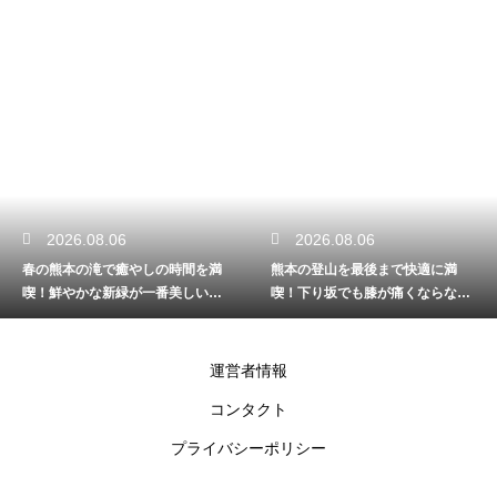
2026.08.06
2026.08.05
時間を満
熊本の登山を最後まで快適に満
熊本の川遊びを家族みん
美しい見
喫！下り坂でも膝が痛くならない
喫！手軽に自然を楽しめ
歩き方を解説
のコース解説
運営者情報
コンタクト
プライバシーポリシー