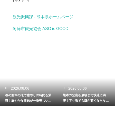
観光振興課 - 熊本県ホームページ
阿蘇市観光協会 ASO is GOOD!
2026.08.06
2026.08.05
満
熊本の登山を最後まで快適に満
熊本の川遊びを家族みんなで満
見
喫！下り坂でも膝が痛くならない
喫！手軽に自然を楽しめる日帰
歩き方を解説
のコース解説