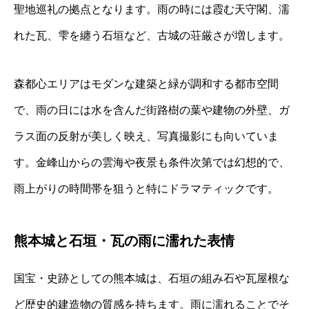
聖地巡礼の拠点となります。雨の時には霞む天守閣、濡
れた瓦、雫を纏う石垣など、古城の荘厳さが増します。
森都心エリアはモダンな建築と緑が調和する都市空間
で、雨の日には水を含んだ街路樹の葉や建物の外壁、ガ
ラス面の反射が美しく映え、写真撮影にも向いていま
す。金峰山からの雲海や夜景も条件次第では幻想的で、
雨上がりの時間帯を狙うと特にドラマティックです。
熊本城と石垣・瓦の雨に濡れた表情
国宝・史跡としての熊本城は、石垣の組み石や瓦屋根な
ど歴史的建造物の質感を持ちます。雨に濡れることでそ