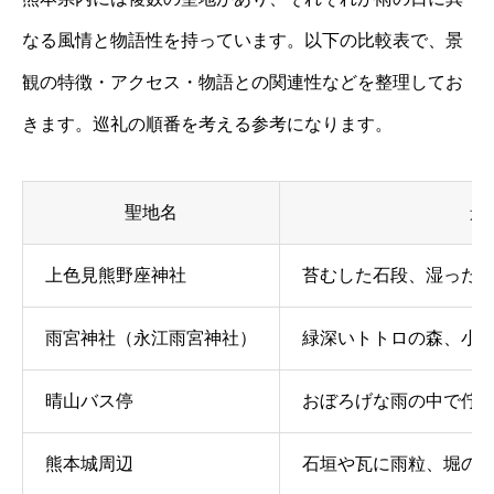
なる風情と物語性を持っています。以下の比較表で、景
観の特徴・アクセス・物語との関連性などを整理してお
きます。巡礼の順番を考える参考になります。
聖地名
景
上色見熊野座神社
苔むした石段、湿った
雨宮神社（永江雨宮神社）
緑深いトトロの森、小
晴山バス停
おぼろげな雨の中で佇
熊本城周辺
石垣や瓦に雨粒、堀の