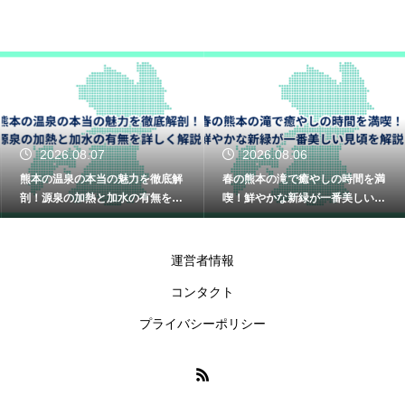
2026.08.07
2026.08.06
熊本の温泉の本当の魅力を徹底解
春の熊本の滝で癒やしの時間を満
剖！源泉の加熱と加水の有無を詳
喫！鮮やかな新緑が一番美しい見
しく解説
頃を解説
運営者情報
コンタクト
プライバシーポリシー