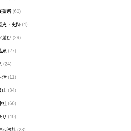
展望所
(60)
歴史・史跡
(4)
水遊び
(29)
温泉
(27)
滝
(24)
生活
(11)
登山
(34)
神社
(60)
祭り
(40)
聖地巡礼
(28)