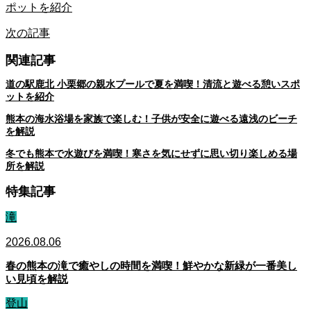
ポットを紹介
次の記事
関連記事
道の駅鹿北 小栗郷の親水プールで夏を満喫！清流と遊べる憩いスポ
ットを紹介
熊本の海水浴場を家族で楽しむ！子供が安全に遊べる遠浅のビーチ
を解説
冬でも熊本で水遊びを満喫！寒さを気にせずに思い切り楽しめる場
所を解説
特集記事
滝
2026.08.06
春の熊本の滝で癒やしの時間を満喫！鮮やかな新緑が一番美し
い見頃を解説
登山