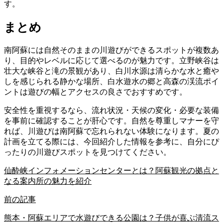
す。
まとめ
南阿蘇には自然そのままの川遊びができるスポットが複数あ
り、目的やレベルに応じて選べるのが魅力です。立野峡谷は
壮大な峡谷と滝の景観があり、白川水源は清らかな水と癒や
しを感じられる静かな場所、白水遊水の郷と高森の渓流ポイ
ントは遊びの幅とアクセスの良さでおすすめです。
安全性を重視するなら、流れ状況・天候の変化・必要な装備
を事前に確認することが肝心です。自然を尊重しマナーを守
れば、川遊びは南阿蘇で忘れられない体験になります。夏の
計画を立てる際には、今回紹介した情報を参考に、自分にぴ
ったりの川遊びスポットを見つけてください。
仙酔峡インフォメーションセンターとは？阿蘇観光の拠点と
なる案内所の魅力を紹介
前の記事
熊本・阿蘇エリアで水遊びできる公園は？子供が喜ぶ清流ス