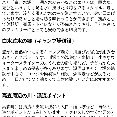
れた「白川水源」。湧き水が豊かなこのエリアは、巨大な川
遊びというよりは足を水に浸けたり涼を取るスタイルに適し
ています。冷たく澄んだ水の中で過ごすことで、暑い日にぴ
ったりの癒やしと清涼感を味わうことができます。施設とし
て休憩所・売店・トイレなどが整備されており、子ども連れ
のファミリーにとっても安心できる環境です。
白水遊水の郷（キャンプ場併設）
豊かな自然の中にあるキャンプ場で、川遊びと宿泊が組み合
わさったスポットです。川辺での浅遊び・水切り・小さなウ
ォータースライダーのような岩の滑り場など、子どもから大
人まで楽しめる要素が多くあります。設備はキャンプ場の施
設が中心で、ロッジや簡易宿泊施設、炊事場などがあるた
め、一日だけでなく泊まりで自然体験したい方におすすめで
す。
高森周辺の川・渓流ポイント
高森町には清流の支流や渓谷の入口・滝つぼなど、自然の川
遊びポイントが点在しています。アクセスしやすく地元の人