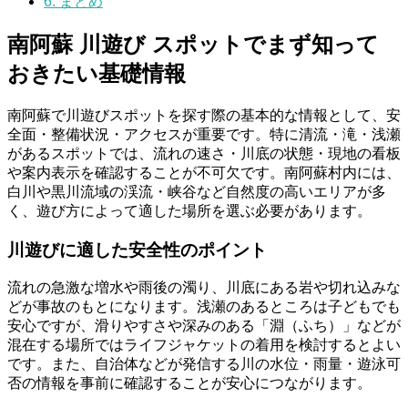
6.
まとめ
南阿蘇 川遊び スポットでまず知って
おきたい基礎情報
南阿蘇で川遊びスポットを探す際の基本的な情報として、安
全面・整備状況・アクセスが重要です。特に清流・滝・浅瀬
があるスポットでは、流れの速さ・川底の状態・現地の看板
や案内表示を確認することが不可欠です。南阿蘇村内には、
白川や黒川流域の渓流・峡谷など自然度の高いエリアが多
く、遊び方によって適した場所を選ぶ必要があります。
川遊びに適した安全性のポイント
流れの急激な増水や雨後の濁り、川底にある岩や切れ込みな
どが事故のもとになります。浅瀬のあるところは子どもでも
安心ですが、滑りやすさや深みのある「淵（ふち）」などが
混在する場所ではライフジャケットの着用を検討するとよい
です。また、自治体などが発信する川の水位・雨量・遊泳可
否の情報を事前に確認することが安心につながります。