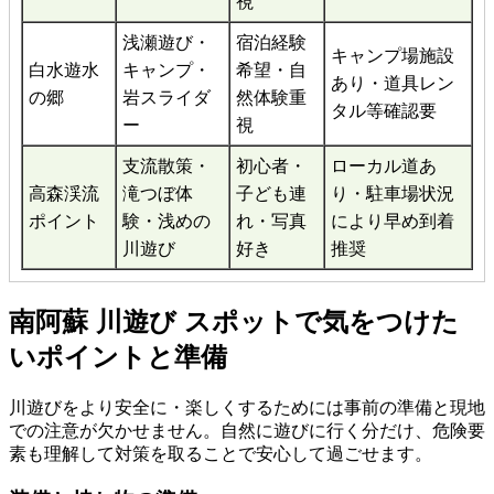
視
浅瀬遊び・
宿泊経験
キャンプ場施設
白水遊水
キャンプ・
希望・自
あり・道具レン
の郷
岩スライダ
然体験重
タル等確認要
ー
視
支流散策・
初心者・
ローカル道あ
高森渓流
滝つぼ体
子ども連
り・駐車場状況
ポイント
験・浅めの
れ・写真
により早め到着
川遊び
好き
推奨
南阿蘇 川遊び スポットで気をつけた
いポイントと準備
川遊びをより安全に・楽しくするためには事前の準備と現地
での注意が欠かせません。自然に遊びに行く分だけ、危険要
素も理解して対策を取ることで安心して過ごせます。