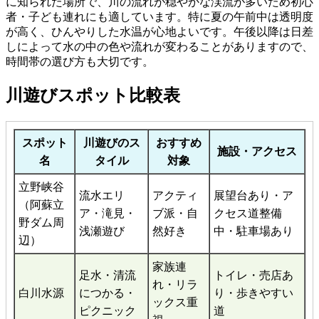
に知られた場所で、川の流れが穏やかな渓流が多いため初心
者・子ども連れにも適しています。特に夏の午前中は透明度
が高く、ひんやりした水温が心地よいです。午後以降は日差
しによって水の中の色や流れが変わることがありますので、
時間帯の選び方も大切です。
川遊びスポット比較表
スポット
川遊びのス
おすすめ
施設・アクセス
名
タイル
対象
立野峡谷
流水エリ
アクティ
展望台あり・ア
（阿蘇立
ア・滝見・
ブ派・自
クセス道整備
野ダム周
浅瀬遊び
然好き
中・駐車場あり
辺）
家族連
足水・清流
トイレ・売店あ
れ・リラ
白川水源
につかる・
り・歩きやすい
ックス重
ピクニック
道