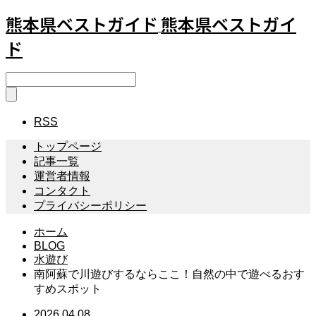
熊本県ベストガイド
熊本県ベストガイ
ド
RSS
トップページ
記事一覧
運営者情報
コンタクト
プライバシーポリシー
ホーム
BLOG
水遊び
南阿蘇で川遊びするならここ！自然の中で遊べるおす
すめスポット
2026.04.08