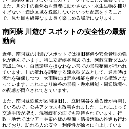
また、川の中の自然石を無理に動かさない・水生生物を捕り
すぎない・遊泳区域を逸脱しないといった配慮をすること
で、見た目も綺麗なまま長く楽しめる場所になります。
南阿蘇 川遊び スポットの安全性の最新
動向
近年、南阿蘇の川遊びスポットでは復旧整備や安全管理の強
化が進んでいます。特に立野峡谷周辺では、阿蘇立野ダムの
完成に伴い、自然環境を損なわない形での景観整備が行われ
ています。川の流れを調整する流水型ダムとして、通常時は
流れを確保しつつ、大雨時には貯水機能を働かせる構造とな
っています。これにより峡谷の景観・遊水機能・周辺環境へ
の配慮が両立されてきています。
また、南阿蘇鉄道が区間復旧し、立野渓谷を通る便が再開し
ているので、公共アクセスも改善されました。これによって
交通手段が増え、混雑緩和の面でも期待されています。行
政・地元ではツアーや案内板の整備・清掃活動の推進も行わ
れており、訪れる人の安全・利便性が徐々に向上していま