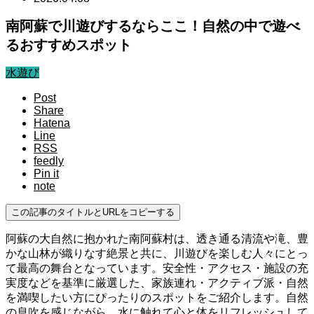
南阿蘇で川遊びするならここ！自然の中で遊べ
るおすすめスポット
水遊び
Post
Share
Hatena
Line
RSS
feedly
Pin it
note
この記事のタイトルとURLをコピーする
阿蘇の大自然に抱かれた南阿蘇村は、透き通る清流や滝、豊
かな山林が織りなす絶景と共に、川遊びを楽しむ人々にとっ
て最高の舞台となっています。安全性・アクセス・施設の充
実度などを基準に厳選した、家族連れ・アクティブ派・自然
を満喫したい方にぴったりのスポットをご紹介します。自然
の息吹を感じながら、水に触れて心と体をリフレッシュして