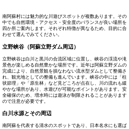
南阿蘇村には魅力的な川遊びスポットが複数あります。その
中でも自然環境・アクセス・安全度のバランスが良い場所を
四か所ご案内します。それぞれ特徴が異なるため、目的に合
わせて選んでみてください。
立野峡谷（阿蘇立野ダム周辺）
立野峡谷は白川と黒川の合流区域に位置し、峡谷の渓流や滝
景色が楽しめる自然豊かな場所です。近年は阿蘇立野ダムの
完成により、自然景観を損なわない流水型ダムとして整備さ
れ、観光地としての整備も進んでいます。峡谷の中には「柱
状節理」や「原生林」など見どころが点在し、川の流れも緩
やかな場所があり、水遊びが可能なポイントがあります。安
全確保のため、増水時には遊泳が制限されることがあります
ので注意が必要です。
白川水源とその周辺
南阿蘇を代表する清水のスポットであり、日本名水にも選ば