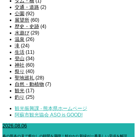
ダム・橋
(1)
交通・道路
(2)
公園
(92)
展望所
(60)
歴史・史跡
(4)
水遊び
(29)
温泉
(26)
滝
(24)
生活
(11)
登山
(34)
神社
(60)
祭り
(40)
聖地巡礼
(28)
自然・動植物
(7)
観光
(17)
釣り
(25)
観光振興課 - 熊本県ホームページ
阿蘇市観光協会 ASO is GOOD!
2026.08.06
春の熊本の滝で癒やしの時間を満喫！鮮やかな新緑が一番美しい見頃を解説