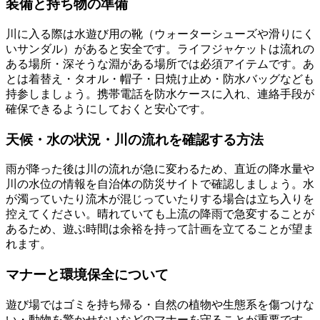
装備と持ち物の準備
川に入る際は水遊び用の靴（ウォーターシューズや滑りにく
いサンダル）があると安全です。ライフジャケットは流れの
ある場所・深そうな淵がある場所では必須アイテムです。あ
とは着替え・タオル・帽子・日焼け止め・防水バッグなども
持参しましょう。携帯電話を防水ケースに入れ、連絡手段が
確保できるようにしておくと安心です。
天候・水の状況・川の流れを確認する方法
雨が降った後は川の流れが急に変わるため、直近の降水量や
川の水位の情報を自治体の防災サイトで確認しましょう。水
が濁っていたり流木が混じっていたりする場合は立ち入りを
控えてください。晴れていても上流の降雨で急変することが
あるため、遊ぶ時間は余裕を持って計画を立てることが望ま
れます。
マナーと環境保全について
遊び場ではゴミを持ち帰る・自然の植物や生態系を傷つけな
い・動物を驚かせないなどのマナーを守ることが重要です。