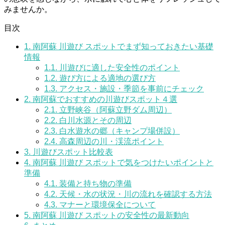
みませんか。
目次
1.
南阿蘇 川遊び スポットでまず知っておきたい基礎
情報
1.1.
川遊びに適した安全性のポイント
1.2.
遊び方による適地の選び方
1.3.
アクセス・施設・季節を事前にチェック
2.
南阿蘇でおすすめの川遊びスポット４選
2.1.
立野峡谷（阿蘇立野ダム周辺）
2.2.
白川水源とその周辺
2.3.
白水遊水の郷（キャンプ場併設）
2.4.
高森周辺の川・渓流ポイント
3.
川遊びスポット比較表
4.
南阿蘇 川遊び スポットで気をつけたいポイントと
準備
4.1.
装備と持ち物の準備
4.2.
天候・水の状況・川の流れを確認する方法
4.3.
マナーと環境保全について
5.
南阿蘇 川遊び スポットの安全性の最新動向