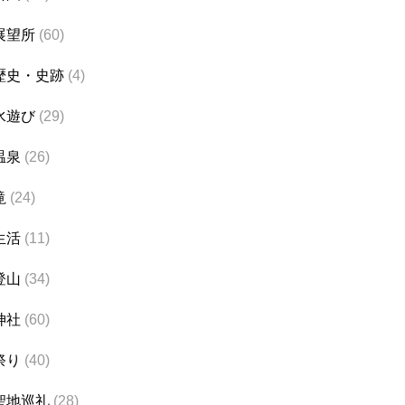
展望所
(60)
歴史・史跡
(4)
水遊び
(29)
温泉
(26)
滝
(24)
生活
(11)
登山
(34)
神社
(60)
祭り
(40)
聖地巡礼
(28)