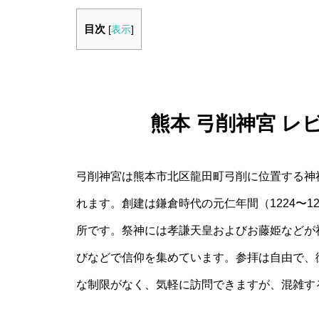
目次
[
表示
]
熊本 弓削神宮 レ
弓削神宮は熊本市北区龍田町弓削に位置する神
れます。創建は鎌倉時代の元仁年間（1224〜
所です。祭神には孝謙天皇およびお藤姫などが
びなどで信仰を集めています。参拝は自由で、
な制限がなく、気軽に訪問できますが、混雑す