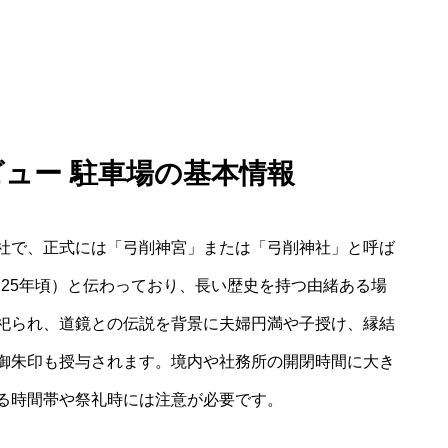
ビュー 駐車場の基本情報
社で、正式には「弓削神宮」または「弓削神社」と呼ば
1225年頃）と伝わっており、長い歴史を持つ由緒ある場
祀られ、道鏡との伝説を背景に夫婦円満や子授け、縁結
御朱印も授与されます。境内や社務所の開閉時間に大き
る時間帯や祭礼時には注意が必要です。