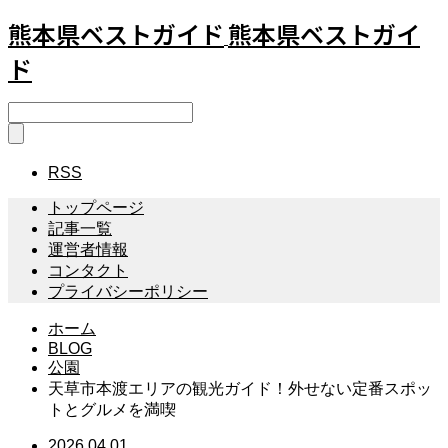
熊本県ベストガイド
熊本県ベストガイ
ド
RSS
トップページ
記事一覧
運営者情報
コンタクト
プライバシーポリシー
ホーム
BLOG
公園
天草市本渡エリアの観光ガイド！外せない定番スポッ
トとグルメを満喫
2026.04.01