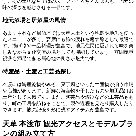
す。その土地ならではのスープで作るちゃんぽんも、地元の
味の深さを感じさせる一品です。
地元酒場と居酒屋の風情
あまくさ村など居酒屋では天草大王という地鶏や地魚を使っ
たメニューが多く、宴席にも旅の疲れを癒す肴として最適で
す。揚げ物や一品料理が豊富で、地元住民に愛される味を楽
しみながら文化交流の場としても機能しています。雰囲気重
視派も満足できる居心地の良さが魅力です。
特産品・土産と工芸品探し
本渡には海産乾物やみそ、菓子類といった土産物が揃う市場
や店舗があります。新鮮な海産物を干したものや加工品はお
土産として人気です。また、陶芸品や漆器などの工芸品もあ
り、町の工房を訪ねることで、製作過程を見たり購入したり
できます。旅の記憶を形に残すアイテムが豊富です。
天草 本渡市 観光アクセスとモデルプラ
ンの組み立て方