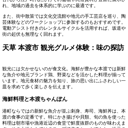
れ、地域の過去を体系的に学ぶのに最適です。
また、街中散策では文化交流館や地元の手工芸店を巡り、陶
芸体験などのワークショップに参加するのもおすすめです。
電動アシスト付きのレンタルサイクルを活用すれば、坂道や
街の起伏も無理なく回れます。
天草 本渡市 観光グルメ体験：味の探訪
観光には欠かせないのが食文化。海鮮が豊かな本渡では新鮮
な魚介や地元ブランド鶏、野菜などを活かした料理が揃って
います。地元食材の魅力を知り、旅の思い出にふさわしい一
皿を求めて歩く楽しさを伝えます。
海鮮料理と本渡ちゃんぽん
港町ならではの新鮮な魚介が並ぶ刺身、寿司、海鮮丼は、本
渡の食事の定番です。特にかき揚げや貝類、旬の魚を使った
料理は朝市場や漁港近辺の食堂で鮮度抜群のものが味わえま