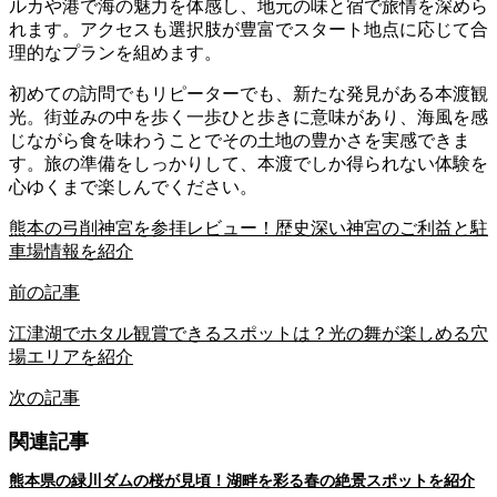
ルカや港で海の魅力を体感し、地元の味と宿で旅情を深めら
れます。アクセスも選択肢が豊富でスタート地点に応じて合
理的なプランを組めます。
初めての訪問でもリピーターでも、新たな発見がある本渡観
光。街並みの中を歩く一歩ひと歩きに意味があり、海風を感
じながら食を味わうことでその土地の豊かさを実感できま
す。旅の準備をしっかりして、本渡でしか得られない体験を
心ゆくまで楽しんでください。
熊本の弓削神宮を参拝レビュー！歴史深い神宮のご利益と駐
車場情報を紹介
前の記事
江津湖でホタル観賞できるスポットは？光の舞が楽しめる穴
場エリアを紹介
次の記事
関連記事
熊本県の緑川ダムの桜が見頃！湖畔を彩る春の絶景スポットを紹介