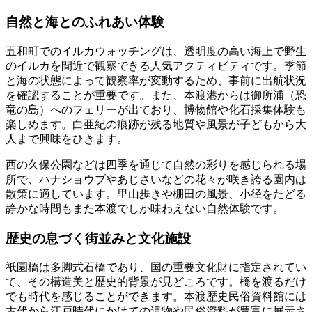
自然と海とのふれあい体験
五和町でのイルカウォッチングは、透明度の高い海上で野生
のイルカを間近で観察できる人気アクティビティです。季節
と海の状態によって観察率が変動するため、事前に出航状況
を確認することが重要です。また、本渡港からは御所浦（恐
竜の島）へのフェリーが出ており、博物館や化石採集体験も
楽しめます。白亜紀の痕跡が残る地質や風景が子どもから大
人まで興味をひきます。
西の久保公園などは四季を通じて自然の彩りを感じられる場
所で、ハナショウブやあじさいなどの花々が咲き誇る園内は
散策に適しています。里山歩きや棚田の風景、小径をたどる
静かな時間もまた本渡でしか味わえない自然体験です。
歴史の息づく街並みと文化施設
祇園橋は多脚式石橋であり、国の重要文化財に指定されてい
て、その構造美と歴史的背景が見どころです。橋を渡るだけ
でも時代を感じることができます。本渡歴史民俗資料館には
古代から江戸時代にかけての遺物や民俗資料が豊富に展示さ