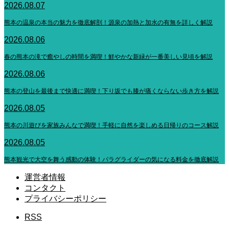
2026.08.07
熊本の温泉の本当の魅力を徹底解剖！源泉の加熱と加水の有無を詳しく解説
2026.08.06
春の熊本の滝で癒やしの時間を満喫！鮮やかな新緑が一番美しい見頃を解説
2026.08.06
熊本の登山を最後まで快適に満喫！下り坂でも膝が痛くならない歩き方を解説
2026.08.05
熊本の川遊びを家族みんなで満喫！手軽に自然を楽しめる日帰りのコース解説
2026.08.05
熊本観光で大空を舞う感動の体験！パラグライダーの気になる料金を徹底解説
運営者情報
コンタクト
プライバシーポリシー
RSS