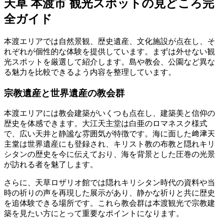
天草 本渡市 観光スポットの見どころ完
全ガイド
本渡エリアでは自然景観、歴史遺産、文化施設が点在し、そ
れぞれが個性的な体験を提供しています。まずは外せない観
光スポットを厳選して紹介します。島や教会、公園など異な
る魅力を比較できるよう内容を整理しています。
宗教遺産と世界遺産の教会群
本渡エリアには教会建築がいくつも点在し、建築美と信仰の
歴史を体感できます。大江天主堂は白亜のロマネスク様式
で、広い天井と静謐な雰囲気が特徴です。海に面した﨑津天
主堂は世界遺産にも登録され、キリスト教の布教と隠れキリ
シタンの歴史を今に伝えており、海を背景とした圧巻の光景
が訪れる者を魅了します。
さらに、天草ロザリオ館では隠れキリシタン時代の資料や当
時の祈りの声を再現した展示があり、静かな祈りと共に歴史
を追体験できる場所です。これら教会群は本渡観光で宗教建
築を見たい方にとって重要なポイントになります。