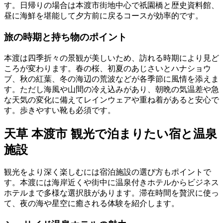
す。日帰りの場合は本渡市街地中心で祇園橋と歴史資料館、
昼に海鮮を堪能して夕方前に戻るコースが効率的です。
旅の時期と持ち物のポイント
本渡は四季折々の景観が美しいため、訪れる時期により見ど
ころが変わります。春の桜、初夏のあじさいとハナショウ
ブ、秋の紅葉、冬の海辺の荒波などが各季節に風情を添えま
す。ただし海風や山間の冷え込みがあり、朝晩の気温差や急
な天気の変化に備えてレインウェアや重ね着があると安心で
す。歩きやすい靴も必須です。
天草 本渡市 観光で泊まりたい宿と温泉
施設
観光をより深く楽しむには宿泊施設の選び方もポイントで
す。本渡には海岸近くや街中に温泉付きホテルからビジネス
ホテルまで多様な選択肢があります。滞在時間を贅沢に使っ
て、夜の海や星空に癒される体験を紹介します。