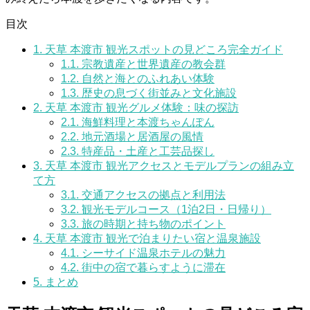
目次
1.
天草 本渡市 観光スポットの見どころ完全ガイド
1.1.
宗教遺産と世界遺産の教会群
1.2.
自然と海とのふれあい体験
1.3.
歴史の息づく街並みと文化施設
2.
天草 本渡市 観光グルメ体験：味の探訪
2.1.
海鮮料理と本渡ちゃんぽん
2.2.
地元酒場と居酒屋の風情
2.3.
特産品・土産と工芸品探し
3.
天草 本渡市 観光アクセスとモデルプランの組み立
て方
3.1.
交通アクセスの拠点と利用法
3.2.
観光モデルコース（1泊2日・日帰り）
3.3.
旅の時期と持ち物のポイント
4.
天草 本渡市 観光で泊まりたい宿と温泉施設
4.1.
シーサイド温泉ホテルの魅力
4.2.
街中の宿で暮らすように滞在
5.
まとめ