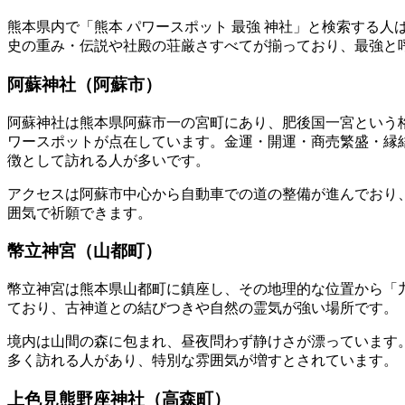
熊本県内で「熊本 パワースポット 最強 神社」と検索する
史の重み・伝説や社殿の荘厳さすべてが揃っており、最強と
阿蘇神社（阿蘇市）
阿蘇神社は熊本県阿蘇市一の宮町にあり、肥後国一宮という
ワースポットが点在しています。金運・開運・商売繁盛・縁
徴として訪れる人が多いです。
アクセスは阿蘇市中心から自動車での道の整備が進んでおり
囲気で祈願できます。
幣立神宮（山都町）
幣立神宮は熊本県山都町に鎮座し、その地理的な位置から「
ており、古神道との結びつきや自然の霊気が強い場所です。
境内は山間の森に包まれ、昼夜問わず静けさが漂っています
多く訪れる人があり、特別な雰囲気が増すとされています。
上色見熊野座神社（高森町）