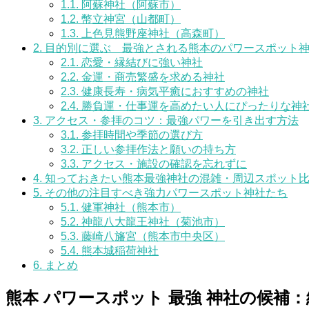
1.1.
阿蘇神社（阿蘇市）
1.2.
幣立神宮（山都町）
1.3.
上色見熊野座神社（高森町）
2.
目的別に選ぶ 最強とされる熊本のパワースポット
2.1.
恋愛・縁結びに強い神社
2.2.
金運・商売繁盛を求める神社
2.3.
健康長寿・病気平癒におすすめの神社
2.4.
勝負運・仕事運を高めたい人にぴったりな神
3.
アクセス・参拝のコツ：最強パワーを引き出す方法
3.1.
参拝時間や季節の選び方
3.2.
正しい参拝作法と願いの持ち方
3.3.
アクセス・施設の確認を忘れずに
4.
知っておきたい熊本最強神社の混雑・周辺スポット
5.
その他の注目すべき強力パワースポット神社たち
5.1.
健軍神社（熊本市）
5.2.
神龍八大龍王神社（菊池市）
5.3.
藤崎八旛宮（熊本市中央区）
5.4.
熊本城稲荷神社
6.
まとめ
熊本 パワースポット 最強 神社の候補