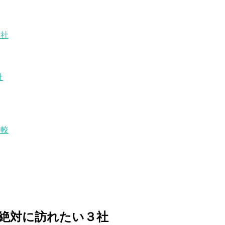
神社
社
比較
：絶対に訪れたい３社