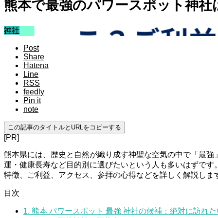
熊本で最強のパワースポット神社
神社
Post
Share
Hatena
Line
RSS
feedly
Pin it
note
この記事のタイトルとURLをコピーする
[PR]
熊本県には、歴史と自然が織り成す神聖な空気の中で「最強
運・健康長寿など目的別に選びたいという人も多いはずです。
特徴、ご利益、アクセス、参拝の心得などを詳しく解説しま
目次
1.
熊本 パワースポット 最強 神社の候補：絶対に訪れ