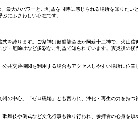
人は、最大のパワーとご利益を同時に感じられる場所を知りたい
呼ぶにふさわしい存在です。
格式を誇ります。ご祭神は健磐龍命ほか阿蘇十二神で、火山信
結び・厄除けなど多彩なご利益で知られています。震災後の楼
、公共交通機関を利用する場合もアクセスしやすい場所に位置
九州の中心」「ゼロ磁場」とも言われ、浄化・再生の力を持つ
。歌舞伎や儀式など文化行事も執り行われ、参拝者の心身を鎮