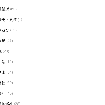
展望所
(60)
歴史・史跡
(4)
水遊び
(29)
温泉
(26)
滝
(23)
生活
(11)
登山
(34)
神社
(60)
祭り
(40)
聖地巡礼
(28)