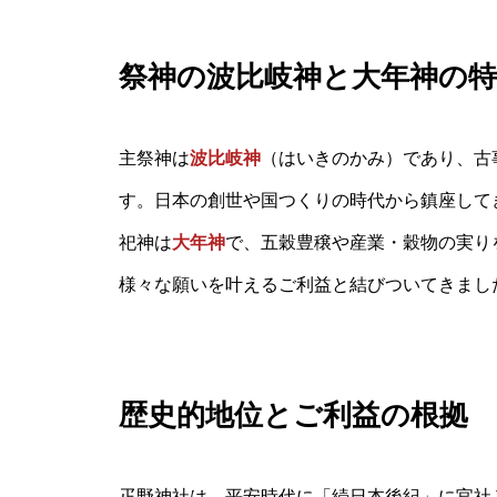
祭神の波比岐神と大年神の特
主祭神は
波比岐神
（はいきのかみ）であり、古
す。日本の創世や国つくりの時代から鎮座して
祀神は
大年神
で、五穀豊穣や産業・穀物の実り
様々な願いを叶えるご利益と結びついてきまし
歴史的地位とご利益の根拠
疋野神社は、平安時代に「続日本後紀」に官社