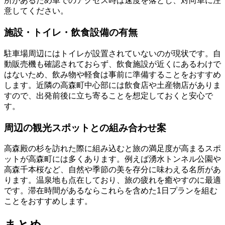
所があるため車でのアクセス時は速度を落とし、対向車に注
意してください。
施設・トイレ・飲食設備の有無
駐車場周辺にはトイレが設置されていないのが現状です。自
動販売機も確認されておらず、飲食施設が近くにあるわけで
はないため、飲み物や軽食は事前に準備することをおすすめ
します。近隣の高森町中心部には飲食店や土産物店がありま
すので、出発前後に立ち寄ることを想定しておくと安心で
す。
周辺の観光スポットとの組み合わせ案
高森殿の杉を訪れた際に組み込むと旅の満足度が高まるスポ
ットが高森町には多くあります。例えば湧水トンネル公園や
高森千本桜など、自然や季節の美を存分に味わえる名所があ
ります。温泉地も点在しており、旅の疲れを癒やすのに最適
です。滞在時間があるならこれらを含めた1日プランを組む
ことをおすすめします。
まとめ