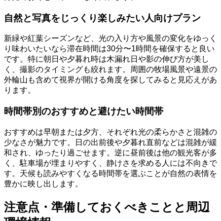
自然と写真をじっくり楽しみたい人向けプラン
新緑や紅葉シーズンなど、光の入り方や風景の変化をゆっく
り味わいたいなら滞在時間は30分〜1時間を確保すると良い
です。特に朝日や夕暮れ時は木漏れ日や影の伸び方が美し
く、撮影のタイミングも絞れます。周囲の牧場風景や遠景の
外輪山も含めて視界が開ける角度を探してみると見応えがあ
ります。
時間帯別のおすすめと避けたい時間帯
おすすめは早朝または夕方、それぞれ光の柔らかさと混雑の
少なさが魅力です。日の出前後や夕暮れ直前などは混雑が緩
和され、ゆったり過ごせます。逆に昼前後は他の観光客が多
く、駐車場が埋まりやすく、静けさを求める人には不向きで
す。天候も読みやすくなる時間帯を選ぶことが自然の表情を
豊かに映し出します。
注意点・準備しておくべきことと周辺