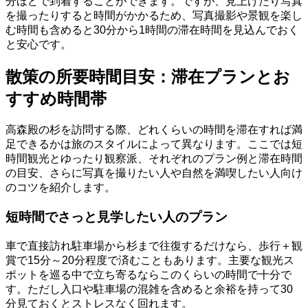
分ほどで到着することができます。ですが、見上げたり写真
を撮ったりすると時間がかかるため、写真撮影や景観を楽し
む時間も含めると30分から1時間の滞在時間を見込んでおく
と安心です。
散策の所要時間目安：滞在プランとお
すすめ時間帯
高森殿の杉を訪問する際、どれくらいの時間を滞在すれば満
足できるかは旅のスタイルによって異なります。ここでは短
時間観光とゆったり観察派、それぞれのプラン例と滞在時間
の目安、さらに写真を撮りたい人や自然を満喫したい人向け
のコツを紹介します。
短時間でさっと見学したい人のプラン
車で直接訪れ駐車場から杉まで往復するだけなら、歩行＋観
賞で15分～20分程度で済むこともあります。主要な観光ス
ポットを巡る中で立ち寄るならこのくらいの時間で十分で
す。ただし入口や駐車場の混雑を含めると余裕を持って30
分見ておくとストレスなく回れます。