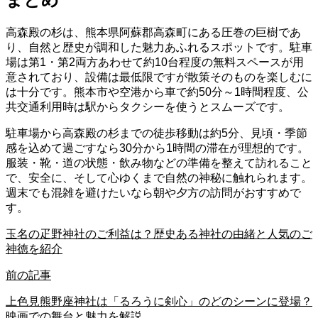
高森殿の杉は、熊本県阿蘇郡高森町にある圧巻の巨樹であ
り、自然と歴史が調和した魅力あふれるスポットです。駐車
場は第1・第2両方あわせて約10台程度の無料スペースが用
意されており、設備は最低限ですが散策そのものを楽しむに
は十分です。熊本市や空港から車で約50分～1時間程度、公
共交通利用時は駅からタクシーを使うとスムーズです。
駐車場から高森殿の杉までの徒歩移動は約5分、見頃・季節
感を込めて過ごすなら30分から1時間の滞在が理想的です。
服装・靴・道の状態・飲み物などの準備を整えて訪れること
で、安全に、そして心ゆくまで自然の神秘に触れられます。
週末でも混雑を避けたいなら朝や夕方の訪問がおすすめで
す。
玉名の疋野神社のご利益は？歴史ある神社の由緒と人気のご
神徳を紹介
前の記事
上色見熊野座神社は「るろうに剣心」のどのシーンに登場？
映画での舞台と魅力を解説