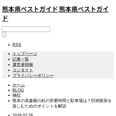
熊本県ベストガイド
熊本県ベストガイ
ド
RSS
トップページ
記事一覧
運営者情報
コンタクト
プライバシーポリシー
ホーム
BLOG
神社
熊本の高森殿の杉の所要時間と駐車場は？巨樹散策を
楽しむためのポイントを解説
2026.02.26