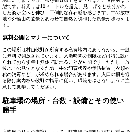
地面近くまで伸び、根を張る様子を見せるなど、個性的な形
態です。幹周りは10メートルを超え、見上げると枝分かれ
した姿が空へと伸び、圧倒的な存在感を感じます。牛の放牧
地や外輪山の遠景とあわせて自然と調和した風景が味わえま
す。
無料公開とマナーについて
この場所は村山牧野が所有する私有地内にありながら、一般
に無料で開放されています。入場時間の制限などは特に設け
られておらず年中無休で訪れることが可能です。ただし、放
牧地での見学となるため、牛の飼育状況や予防措置（衣類や
靴の消毒など）が求められる場合があります。入口の柵を通
る際は案内板や牧野の指示に従い、環境を壊さないように注
意して見学してください。
駐車場の場所・台数・設備とその使い
勝手
高森殿の杉への来訪において、駐車場の情報は非常に重要で