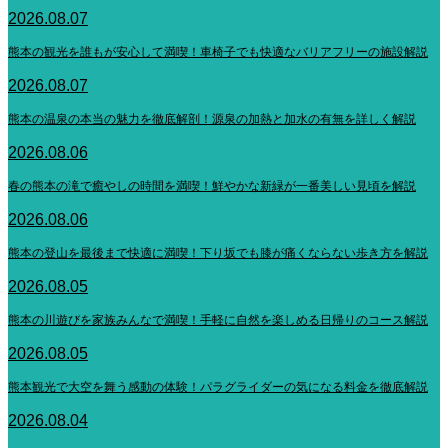
2026.08.07
熊本の観光を誰もが安心して満喫！車椅子でも快適なバリアフリーの施設解説
2026.08.07
熊本の温泉の本当の魅力を徹底解剖！源泉の加熱と加水の有無を詳しく解説
2026.08.06
春の熊本の滝で癒やしの時間を満喫！鮮やかな新緑が一番美しい見頃を解説
2026.08.06
熊本の登山を最後まで快適に満喫！下り坂でも膝が痛くならない歩き方を解説
2026.08.05
熊本の川遊びを家族みんなで満喫！手軽に自然を楽しめる日帰りのコース解説
2026.08.05
熊本観光で大空を舞う感動の体験！パラグライダーの気になる料金を徹底解説
2026.08.04