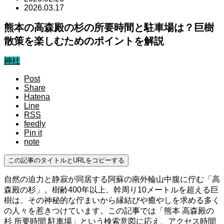
2026.03.17
熊本の高森殿の杉の所要時間と駐車場は？巨樹
散策を楽しむためのポイントを解説
神社
Post
Share
Hatena
Line
RSS
feedly
Pin it
note
この記事のタイトルとURLをコピーする
自然の迫力と静寂が同居する阿蘇の南外輪山中腹に佇む「高
森殿の杉」。樹齢400年以上、幹周り10メートルを超える巨
樹は、その神秘的な佇まいから縁結びや癒やしを求める多く
の人々を惹きつけています。この記事では「熊本 高森殿の
杉 所要時間 駐車場」という検索意図に応え、アクセス時間