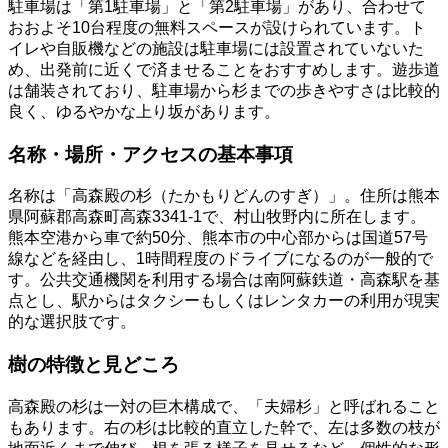
駐車場は「第1駐車場」と「第2駐車場」があり、合わせて
おおよそ10台程度の無料スペースが設けられています。ト
イレや自販機などの施設は駐車場には設置されていないた
め、出発前に近くで済ませることをおすすめします。遊歩道
は舗装されており、駐車場から杉までの歩きやすさは比較的
良く、ゆるやかな上り坂があります。
名称・場所・アクセスの基本事項
名称は「高森殿の杉（たかもりどんのすぎ）」。住所は熊本
県阿蘇郡高森町高森3341-1で、村山牧野内に所在します。
熊本空港から車で約50分、熊本市の中心部からは国道57号
線などを経由し、1時間程度のドライブになるのが一般的で
す。公共交通機関を利用する場合は南阿蘇鉄道・高森駅を基
点とし、駅からはタクシーもしくはレンタカーの利用が現実
的な選択肢です。
樹の特徴と見どころ
高森殿の杉は一対の巨木構成で、「夫婦杉」と呼ばれること
もあります。右の杉は比較的直立した幹で、左は多数の枝が