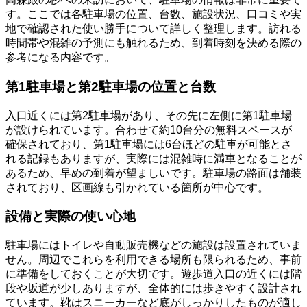
す。ここでは各駐車場の位置、台数、施設状況、口コミや実
地で確認された使い勝手について詳しく整理します。訪れる
時間帯や混雑の予測にも触れるため、到着時刻を決める際の
参考になる内容です。
第1駐車場と第2駐車場の位置と台数
入口近くには第2駐車場があり、その先に左側に第1駐車場
が設けられています。合わせて約10台分の無料スペースが
確保されており、第1駐車場には6台ほどの駐車が可能とさ
れる記録もありますが、実際には混雑時に満車となることが
あるため、早めの到着が望ましいです。駐車場の路面は舗装
されており、区画線も引かれている箇所が中心です。
設備と実際の使い心地
駐車場にはトイレや自動販売機などの施設は設置されていま
せん。周辺でこれらを利用できる場所も限られるため、事前
に準備をしておくことが大切です。遊歩道入口の近くには階
段や坂道が少しありますが、全体的には歩きやすく設計され
ています。靴はスニーカーなど底がしっかりしたものが適し