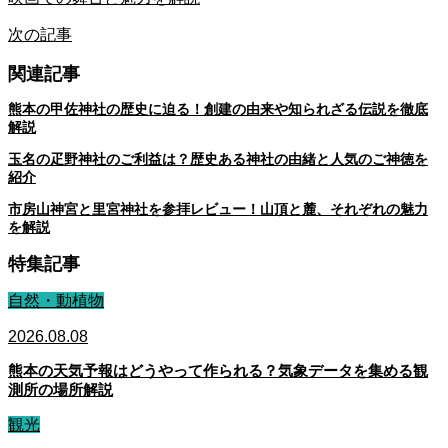
次の記事
関連記事
熊本の甲佐神社の歴史に迫る！創建の由来や知られざる伝説を徹底
解説
玉名の疋野神社のご利益は？歴史ある神社の由緒と人気のご神徳を
紹介
市房山神宮と里宮神社を参拝レビュー！山頂と麓、それぞれの魅力
を解説
特集記事
自然・動植物
2026.08.08
熊本の天気予報はどうやって作られる？気象データを集める観
測所の場所解説
観光