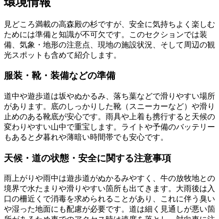
環境情報
見どころ満載の高森殿の杉ですが、安全に気持ちよく楽しむ
ためには準備と知識が不可欠です。このセクションでは装
備、気象・地形の注意点、現地の施設状況、そして周辺の観
光スポットも含めて紹介します。
服装・靴・装備などの準備
道中や遊歩道は坂やぬかるみ、落ち葉などで滑りやすい場所
があります。底のしっかりした靴（スニーカーなど）や滑り
止めのある靴底が安心です。雨具や上着も携行すると天候の
変わりやすい山中で重宝します。ライトや予備のバッテリー
もあると夕暮れや薄暗い時間帯でも安心です。
天候・道の状態・安全に関する注意事項
雨上がりや雨中は遊歩道がぬかるみやすく、牛の放牧地との
境界で水たまりや滑りやすい箇所も出てきます。大雨後は入
口の柵近くで消毒を求められることがあり、これに伴う臭い
や湿った地面にも配慮が必要です。道は細く見通しが悪い箇