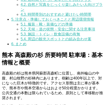
4.2.
自然と写真をじっくり楽しみたい人向けプラ
ン
4.3.
時間帯別のおすすめと避けたい時間帯
5.
注意点・準備しておくべきことと周辺環境情報
5.1.
服装・靴・装備などの準備
5.2.
天候・道の状態・安全に関する注意事項
5.3.
施設・トイレ・飲食設備の有無
5.4.
周辺の観光スポットとの組み合わせ案
6.
まとめ
熊本 高森殿の杉 所要時間 駐車場：基本
情報と概要
高森殿の杉は熊本県阿蘇郡高森町に位置し、南外輪山の中
腹、村山牧野の杉林内にあります。樹齢は400年以上で、対
になった巨木が特徴的です。アクセス形態は主に車が基本
で、熊本市や熊本空港からはおよそ50分程度かかります。
公共交通の本数は限られているため、原則として車移動が推
奨されます。