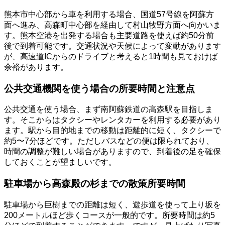
熊本市中心部から車を利用する場合、国道57号線を阿蘇方
面へ進み、高森町中心部を経由して村山牧野方面へ向かいま
す。熊本空港を出発する場合も主要道路を使えば約50分前
後で到着可能です。交通状況や天候によって変動があります
が、高速道ICからのドライブと考えると1時間も見ておけば
余裕があります。
公共交通機関を使う場合の所要時間と注意点
公共交通を使う場合、まず南阿蘇鉄道の高森駅を目指しま
す。そこからはタクシーやレンタカーを利用する必要があり
ます。駅から目的地までの移動は距離的に短く、タクシーで
約5〜7分ほどです。ただしバスなどの便は限られており、
時間の調整が難しい場合がありますので、到着後の足を確保
しておくことが望ましいです。
駐車場から高森殿の杉までの散策所要時間
駐車場から巨樹までの距離は短く、遊歩道を使って上り坂を
200メートルほど歩くコースが一般的です。所要時間は約5