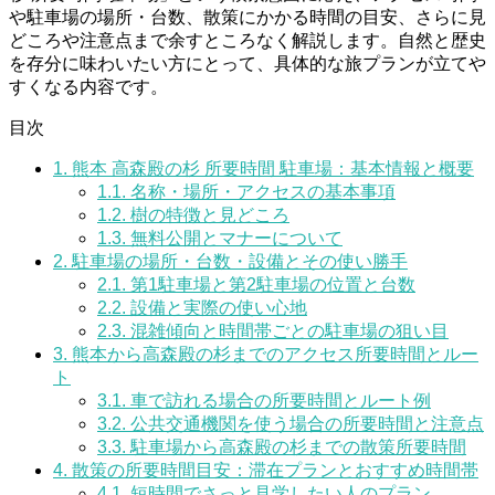
や駐車場の場所・台数、散策にかかる時間の目安、さらに見
どころや注意点まで余すところなく解説します。自然と歴史
を存分に味わいたい方にとって、具体的な旅プランが立てや
すくなる内容です。
目次
1.
熊本 高森殿の杉 所要時間 駐車場：基本情報と概要
1.1.
名称・場所・アクセスの基本事項
1.2.
樹の特徴と見どころ
1.3.
無料公開とマナーについて
2.
駐車場の場所・台数・設備とその使い勝手
2.1.
第1駐車場と第2駐車場の位置と台数
2.2.
設備と実際の使い心地
2.3.
混雑傾向と時間帯ごとの駐車場の狙い目
3.
熊本から高森殿の杉までのアクセス所要時間とルー
ト
3.1.
車で訪れる場合の所要時間とルート例
3.2.
公共交通機関を使う場合の所要時間と注意点
3.3.
駐車場から高森殿の杉までの散策所要時間
4.
散策の所要時間目安：滞在プランとおすすめ時間帯
4.1.
短時間でさっと見学したい人のプラン