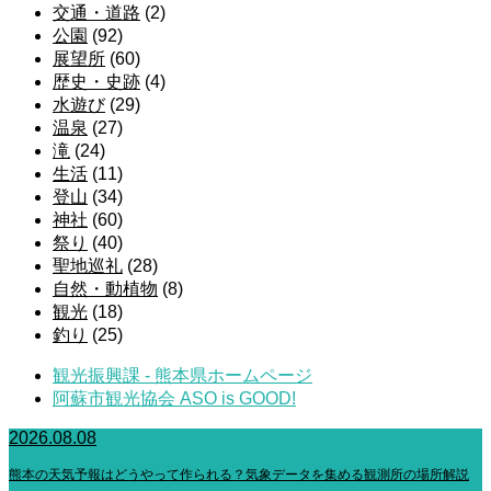
交通・道路
(2)
公園
(92)
展望所
(60)
歴史・史跡
(4)
水遊び
(29)
温泉
(27)
滝
(24)
生活
(11)
登山
(34)
神社
(60)
祭り
(40)
聖地巡礼
(28)
自然・動植物
(8)
観光
(18)
釣り
(25)
観光振興課 - 熊本県ホームページ
阿蘇市観光協会 ASO is GOOD!
2026.08.08
熊本の天気予報はどうやって作られる？気象データを集める観測所の場所解説