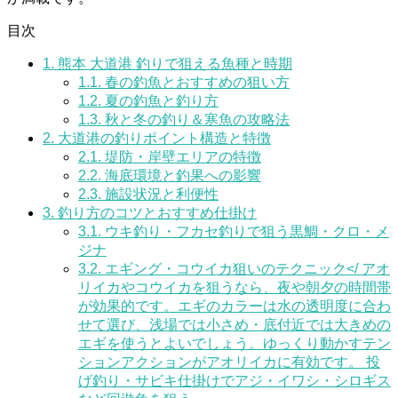
目次
1.
熊本 大道港 釣りで狙える魚種と時期
1.1.
春の釣魚とおすすめの狙い方
1.2.
夏の釣魚と釣り方
1.3.
秋と冬の釣り＆寒魚の攻略法
2.
大道港の釣りポイント構造と特徴
2.1.
堤防・岸壁エリアの特徴
2.2.
海底環境と釣果への影響
2.3.
施設状況と利便性
3.
釣り方のコツとおすすめ仕掛け
3.1.
ウキ釣り・フカセ釣りで狙う黒鯛・クロ・メ
ジナ
3.2.
エギング・コウイカ狙いのテクニック</ アオ
リイカやコウイカを狙うなら、夜や朝夕の時間帯
が効果的です。エギのカラーは水の透明度に合わ
せて選び、浅場では小さめ・底付近では大きめの
エギを使うとよいでしょう。ゆっくり動かすテン
ションアクションがアオリイカに有効です。 投
げ釣り・サビキ仕掛けでアジ・イワシ・シロギス