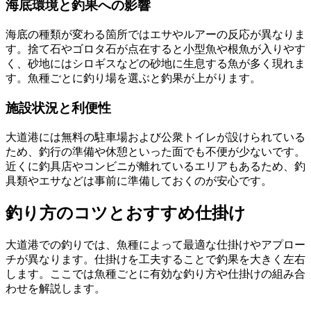
海底環境と釣果への影響
海底の種類が変わる箇所ではエサやルアーの反応が異なりま
す。捨て石やゴロタ石が点在すると小型魚や根魚が入りやす
く、砂地にはシロギスなどの砂地に生息する魚が多く現れま
す。魚種ごとに釣り場を選ぶと釣果が上がります。
施設状況と利便性
大道港には無料の駐車場および公衆トイレが設けられている
ため、釣行の準備や休憩といった面でも不便が少ないです。
近くに釣具店やコンビニが離れているエリアもあるため、釣
具類やエサなどは事前に準備しておくのが安心です。
釣り方のコツとおすすめ仕掛け
大道港での釣りでは、魚種によって最適な仕掛けやアプロー
チが異なります。仕掛けを工夫することで釣果を大きく左右
します。ここでは魚種ごとに有効な釣り方や仕掛けの組み合
わせを解説します。