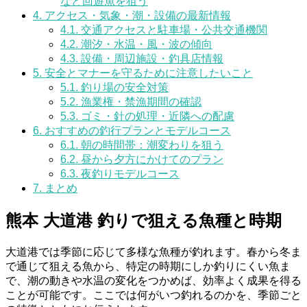
など回遊魚を狙う
4.
アクセス・気象・潮・設備の最新情報
4.1.
交通アクセスと駐車場・公共交通機関
4.2.
潮汐・水温・風・波の傾向
4.3.
設備・周辺施設・釣具店情報
5.
安全とマナーを守るために注意したいこと
5.1.
釣り場の安全対策
5.2.
漁業権・禁漁期間の確認
5.3.
ゴミ・針の処理・近隣への配慮
6.
おすすめの釣行プランとモデルコース
6.1.
朝の時間帯：潮変わりを狙う
6.2.
昼から夕方にかけてのプラン
6.3.
夜釣りモデルコース
7.
まとめ
熊本 大道港 釣りで狙える魚種と時期
大道港では季節に応じて多様な魚種が釣れます。春から冬ま
で通じて狙える魚から、特定の時期にしか釣りにくい魚ま
で、潮の動きや水温の変化をつかめば、効率よく成果を得る
ことが可能です。ここでは何がいつ釣れるのかを、季節ごと