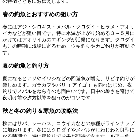
の特徴とともにお伝えします。
春の釣魚とおすすめの狙い方
春にはアジ・シロギス・メバル・クロダイ・ヒラメ・アオリ
イカなどが狙い目です。特に水温が上がり始める３～５月に
かけてはアオリイカのエギングが活発になります。クロダイ
もこの時期に浅場に寄るため、ウキ釣りやカゴ釣りが有効で
す。
夏の釣魚と釣り方
夏になるとアジやイワシなどの回遊魚が増え、サビキ釣りが
楽しめます。ガラカブやバリ（ アイゴ ）も釣れはじめ、夜
釣りでメバルをねらうのも面白いです。日中の暑さを避けて
夜明け前や夕方以降を狙うのがコツです。
秋と冬の釣り＆寒魚の攻略法
秋にはサバ、シーバス、コウイカなどの魚種がラインナップ
に加わります。冬にはクロダイやメバルがじわじわと良型に
なる時期で、特に夜釣りで成果が期待できます。ルアー釣