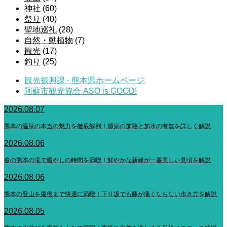
神社
(60)
祭り
(40)
聖地巡礼
(28)
自然・動植物
(7)
観光
(17)
釣り
(25)
観光振興課 - 熊本県ホームページ
阿蘇市観光協会 ASO is GOOD!
2026.08.07
熊本の温泉の本当の魅力を徹底解剖！源泉の加熱と加水の有無を詳しく解説
2026.08.06
春の熊本の滝で癒やしの時間を満喫！鮮やかな新緑が一番美しい見頃を解説
2026.08.06
熊本の登山を最後まで快適に満喫！下り坂でも膝が痛くならない歩き方を解説
2026.08.05