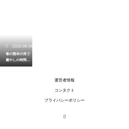
2026.08.06
春の熊本の滝で
癒やしの時間を
満喫！鮮やかな
新緑が一番美し
い見頃を解説
運営者情報
コンタクト
2026.08.06
プライバシーポリシー
熊本の登山を最
後まで快適に満
喫！下り坂でも
膝が痛くならな