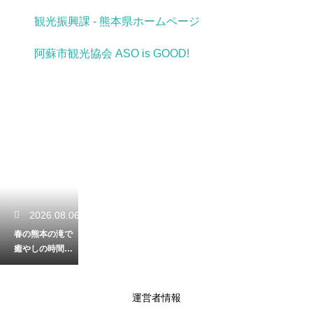
観光振興課 - 熊本県ホームページ
阿蘇市観光協会 ASO is GOOD!
2026.08.06
春の熊本の滝で
癒やしの時間を
満喫！鮮やかな
新緑が一番美し
い見頃を解説
運営者情報