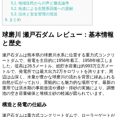
5.1.
地域住民からの声と撤去論争
5.2.
魚道による生態系回復への貢献
5.3.
治水と安全管理の現況
6.
まとめ
球磨川 瀬戸石ダム レビュー：基本情報
と歴史
瀬戸石ダムは熊本県の球磨川水系に位置する重力式コンクリ
ートダムで、発電を主目的に1956年着工、1958年竣工しま
した。堤高は26.5メートル、総貯水容量は約993万立方メー
トルで、発電所では最大出力2万キロワットを誇ります。周
辺は山深く、水量が豊かな球磨川の流れを背景に緑あふれる
自然が広がっており、景観的にも魅力的な場所です。最新の
運用では洪水期の事前放流や通砂・排砂の実施により、調整
池の空き容量確保と堆積土砂の軽減が図られています。
構造と発電の仕組み
瀬戸石ダムは重力式コンクリートダムで、ローラーゲートが