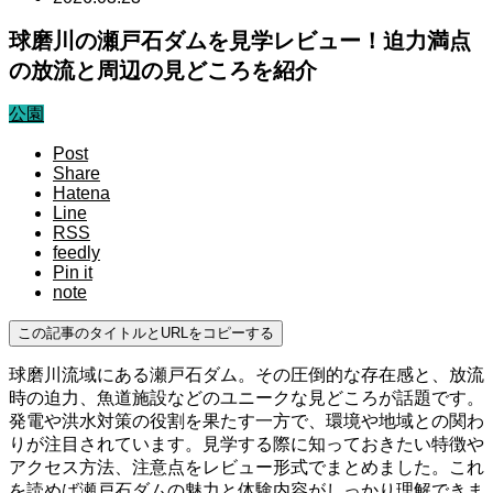
球磨川の瀬戸石ダムを見学レビュー！迫力満点
の放流と周辺の見どころを紹介
公園
Post
Share
Hatena
Line
RSS
feedly
Pin it
note
この記事のタイトルとURLをコピーする
球磨川流域にある瀬戸石ダム。その圧倒的な存在感と、放流
時の迫力、魚道施設などのユニークな見どころが話題です。
発電や洪水対策の役割を果たす一方で、環境や地域との関わ
りが注目されています。見学する際に知っておきたい特徴や
アクセス方法、注意点をレビュー形式でまとめました。これ
を読めば瀬戸石ダムの魅力と体験内容がしっかり理解できま