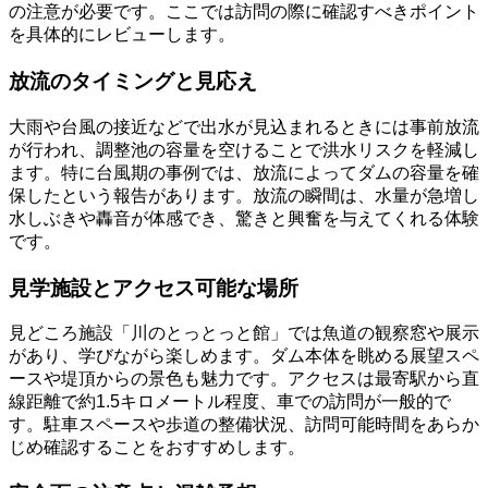
の注意が必要です。ここでは訪問の際に確認すべきポイント
を具体的にレビューします。
放流のタイミングと見応え
大雨や台風の接近などで出水が見込まれるときには事前放流
が行われ、調整池の容量を空けることで洪水リスクを軽減し
ます。特に台風期の事例では、放流によってダムの容量を確
保したという報告があります。放流の瞬間は、水量が急増し
水しぶきや轟音が体感でき、驚きと興奮を与えてくれる体験
です。
見学施設とアクセス可能な場所
見どころ施設「川のとっとっと館」では魚道の観察窓や展示
があり、学びながら楽しめます。ダム本体を眺める展望スペ
ースや堤頂からの景色も魅力です。アクセスは最寄駅から直
線距離で約1.5キロメートル程度、車での訪問が一般的で
す。駐車スペースや歩道の整備状況、訪問可能時間をあらか
じめ確認することをおすすめします。