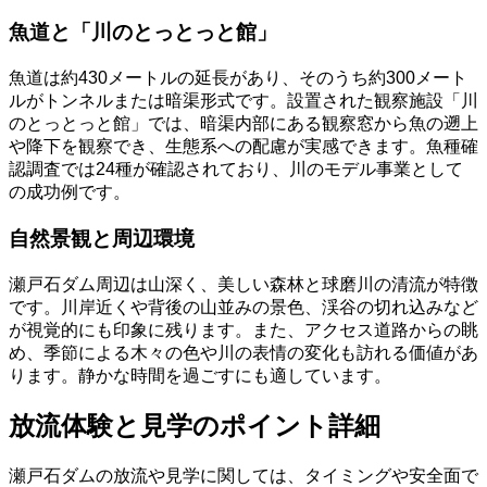
魚道と「川のとっとっと館」
魚道は約430メートルの延長があり、そのうち約300メート
ルがトンネルまたは暗渠形式です。設置された観察施設「川
のとっとっと館」では、暗渠内部にある観察窓から魚の遡上
や降下を観察でき、生態系への配慮が実感できます。魚種確
認調査では24種が確認されており、川のモデル事業として
の成功例です。
自然景観と周辺環境
瀬戸石ダム周辺は山深く、美しい森林と球磨川の清流が特徴
です。川岸近くや背後の山並みの景色、渓谷の切れ込みなど
が視覚的にも印象に残ります。また、アクセス道路からの眺
め、季節による木々の色や川の表情の変化も訪れる価値があ
ります。静かな時間を過ごすにも適しています。
放流体験と見学のポイント詳細
瀬戸石ダムの放流や見学に関しては、タイミングや安全面で