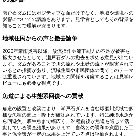
瀬戸石ダムにはポジティブな面だけでなく、地域や環境への
影響についての議論もあります。見学者としてもその背景を
知ることで理解が深まります。
地域住民からの声と撤去論争
2020年豪雨災害以降、放流操作や流下能力の不足が被害を
拡大させたとして、瀬戸石ダムの撤去を求める意見が出てい
ます。ダムがあることで川の流れや土砂の流下が阻害されて
いるとの指摘があり、流域住民や市民団体の間でこのテーマ
は重視されています。地域との関係を考慮することは見学レ
ビューにも必要な視点です。
魚道による生態系回復への貢献
魚道の設置と改築により、瀬戸石ダムを含む球磨川流域で多
様な魚種の遡上・降下が確認されています。特に純淡水魚か
ら回遊魚、底生魚まで幅広く、24種前後が魚道を通じて活
動している調査結果があります。自然との調和を意図した工
事と保全策が一定の成果を上げている点は評価されます。