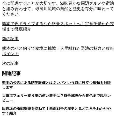
全に配慮することが大切です。滋味豊かな周辺グルメや宿泊
と組み合わせて、球磨川流域の自然と歴史を存分に味わって
ください。
熊本で夜ドライブするなら絶景スポットへ！定番夜景から穴
場まで徹底紹介
前の記事
熊本のバス釣りで秘境に挑戦！人里離れた野池の魅力と攻略
ポイント
次の記事
関連記事
熊本の公園にある防災設備とは？いざという時に役立つ種類を解説
します
大道港フェリー乗り場の使い勝手は？待合施設から景色まで現地レ
ビュー
田原坂の激戦場跡を訪ねて！西南戦争の歴史と見どころをわかりや
すく紹介