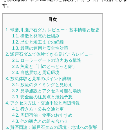
す。
目次
1.
球磨川 瀬戸石ダム レビュー：基本情報と歴史
1.1.
構造と発電の仕組み
1.2.
歴史と竣工までの経緯
1.3.
最新の運用と安全性対策
2.
瀬戸石ダムで体験できる見どころレビュー
2.1.
ローラーゲートの迫力ある構造
2.2.
魚道と「川のとっとっと館」
2.3.
自然景観と周辺環境
3.
放流体験と見学のポイント詳細
3.1.
放流のタイミングと見応え
3.2.
見学施設とアクセス可能な場所
3.3.
安全面の注意点と混雑予想
4.
アクセス方法・交通手段と周辺情報
4.1.
行き方・公共交通と車
4.2.
周辺宿泊・食事のおすすめ
4.3.
他の観光との組み合わせ
5.
賛否両論：瀬戸石ダムの環境・地域への影響