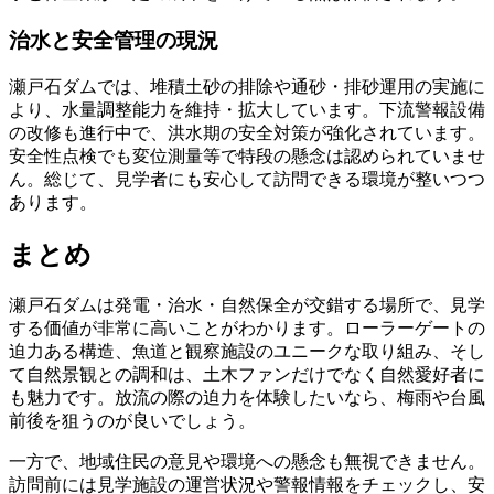
治水と安全管理の現況
瀬戸石ダムでは、堆積土砂の排除や通砂・排砂運用の実施に
より、水量調整能力を維持・拡大しています。下流警報設備
の改修も進行中で、洪水期の安全対策が強化されています。
安全性点検でも変位測量等で特段の懸念は認められていませ
ん。総じて、見学者にも安心して訪問できる環境が整いつつ
あります。
まとめ
瀬戸石ダムは発電・治水・自然保全が交錯する場所で、見学
する価値が非常に高いことがわかります。ローラーゲートの
迫力ある構造、魚道と観察施設のユニークな取り組み、そし
て自然景観との調和は、土木ファンだけでなく自然愛好者に
も魅力です。放流の際の迫力を体験したいなら、梅雨や台風
前後を狙うのが良いでしょう。
一方で、地域住民の意見や環境への懸念も無視できません。
訪問前には見学施設の運営状況や警報情報をチェックし、安