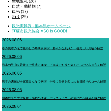
聖地巡礼
(28)
自然・動植物
(7)
観光
(17)
釣り
(25)
観光振興課 - 熊本県ホームページ
阿蘇市観光協会 ASO is GOOD!
2026.08.06
春の熊本の滝で癒やしの時間を満喫！鮮やかな新緑が一番美しい見頃を解説
2026.08.06
熊本の登山を最後まで快適に満喫！下り坂でも膝が痛くならない歩き方を解説
2026.08.05
熊本の川遊びを家族みんなで満喫！手軽に自然を楽しめる日帰りのコース解説
2026.08.05
熊本観光で大空を舞う感動の体験！パラグライダーの気になる料金を徹底解説
2026.08.04