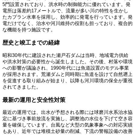
5門設置されており、洪水時の制御能力に優れています。発
電所は落差約17メートルで、流量が多い川の特性を生かし
たカプラン水車を採用し、効率的に発電を行っています。発
電だけでなく、治水や河川維持の役割も担っており、複合的
な機能を持つ施設です。
歴史と竣工までの経緯
昭和30年代に建設された瀬戸石ダムは当時、地域電力供給
や洪水対策の必要性から誕生しました。その後、村落や環境
への影響が議論され、1990年代には魚道設置のモデル事業
が採用されます。荒瀬ダムと同時期に魚道を設けて自然遡上
を促進する取り組みが始まり、以降も河川環境の保全が重視
されてきました。
最新の運用と安全性対策
最近の運用では、出水が予想される際には球磨川水系治水協
定に基づき事前放流を実施し、調整池の水位を下げて空き容
量を確保しています。台風など大型の気象事象への対応実績
もあり、近年では堆積土砂量の削減、下流の警報設備の改善