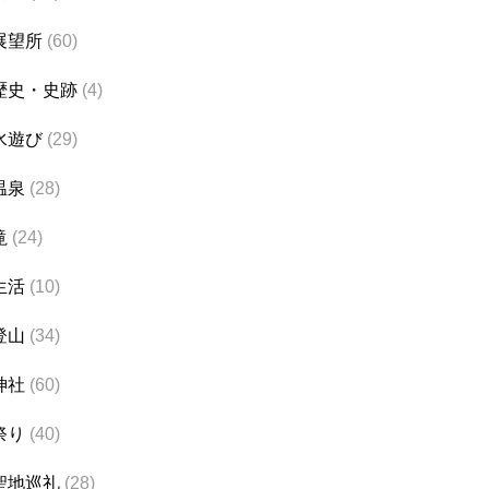
展望所
(60)
歴史・史跡
(4)
水遊び
(29)
温泉
(28)
滝
(24)
生活
(10)
登山
(34)
神社
(60)
祭り
(40)
聖地巡礼
(28)