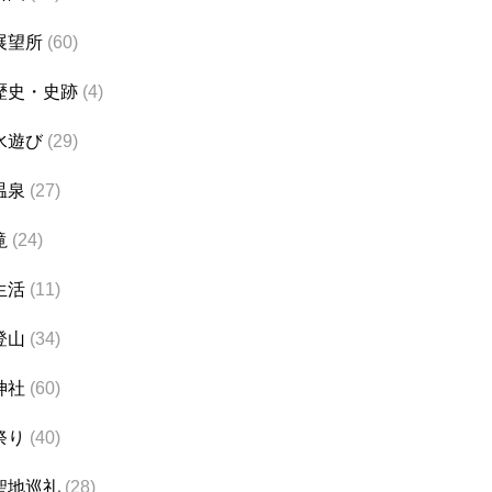
展望所
(60)
歴史・史跡
(4)
水遊び
(29)
温泉
(27)
滝
(24)
生活
(11)
登山
(34)
神社
(60)
祭り
(40)
聖地巡礼
(28)