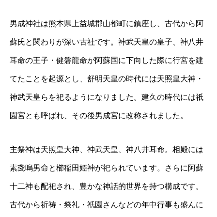
男成神社は熊本県上益城郡山都町に鎮座し、古代から阿
蘇氏と関わりが深い古社です。神武天皇の皇子、神八井
耳命の王子・健磐龍命が阿蘇国に下向した際に行宮を建
てたことを起源とし、舒明天皇の時代には天照皇大神・
神武天皇らを祀るようになりました。建久の時代には祇
園宮とも呼ばれ、その後男成宮に改称されました。
主祭神は天照皇大神、神武天皇、神八井耳命。相殿には
素戔嗚男命と櫛稲田姫神が祀られています。さらに阿蘇
十二神も配祀され、豊かな神話的世界を持つ構成です。
古代から祈祷・祭礼・祇園さんなどの年中行事も盛んに