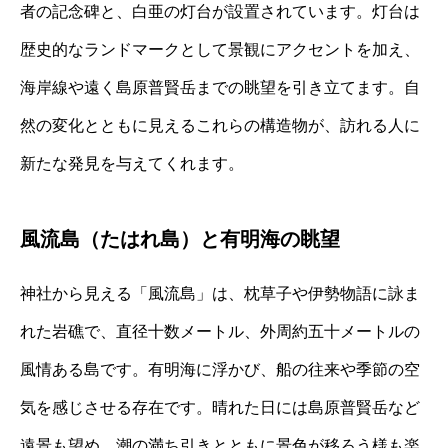
者の記念碑と、白亜の灯台が設置されています。灯台は
歴史的なランドマークとして景観にアクセントを加え、
海岸線や遠く島原普賢岳までの眺望を引き立てます。自
然の変化とともに見えるこれらの構造物が、訪れる人に
新たな発見を与えてくれます。
風流島（たはれ島）と有明海の眺望
神社から見える「風流島」は、枕草子や伊勢物語に詠ま
れた岩礁で、直径十数メートル、外周約五十メートルの
風情ある島です。有明海に浮かび、船の往来や季節の空
気を感じさせる存在です。晴れた日には島原普賢岳など
遠景も望め、潮の満ち引きとともに景色が移ろう様も楽