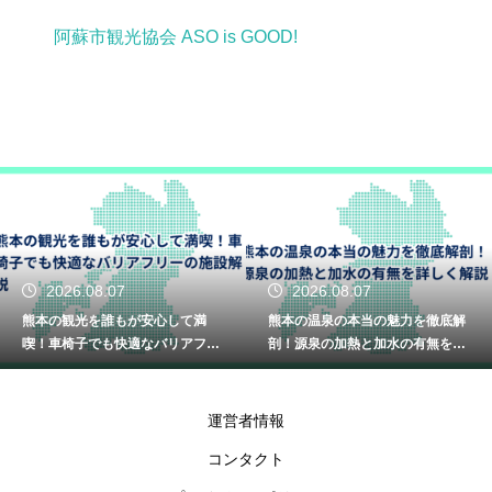
阿蘇市観光協会 ASO is GOOD!
2026.08.07
2026.08.07
熊本の観光を誰もが安心して満
熊本の温泉の本当の魅力を徹底解
喫！車椅子でも快適なバリアフリ
剖！源泉の加熱と加水の有無を詳
ーの施設解説
しく解説
運営者情報
コンタクト