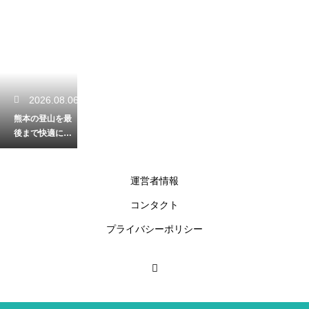
2026.08.06
熊本の登山を最
後まで快適に満
喫！下り坂でも
膝が痛くならな
い歩き方を解説
運営者情報
コンタクト
2026.08.05
プライバシーポリシー
熊本の川遊びを
家族みんなで満
喫！手軽に自然
を楽しめる日帰
りのコース解説