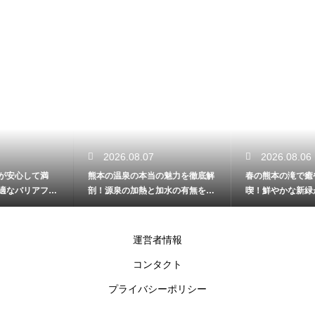
2026.08.07
2026.08.06
熊本の温泉の本当の魅力を徹底解
春の熊本の滝で癒やしの時間を満
剖！源泉の加熱と加水の有無を詳
喫！鮮やかな新緑が一番美しい見
しく解説
頃を解説
運営者情報
コンタクト
プライバシーポリシー