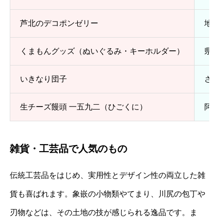
芦北のデコポンゼリー
地
くまもんグッズ（ぬいぐるみ・キーホルダー）
県
いきなり団子
さ
生チーズ饅頭 一五九二（ひごくに）
阿
雑貨・工芸品で人気のもの
伝統工芸品をはじめ、実用性とデザイン性の両立した雑
貨も喜ばれます。象嵌の小物類やてまり、川尻の包丁や
刃物などは、その土地の技が感じられる逸品です。ま