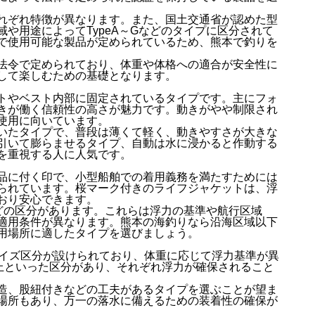
れぞれ特徴が異なります。また、国土交通省が認めた型
や用途によってTypeA～Gなどのタイプに区分されて
で使用可能な製品が定められているため、熊本で釣りを
法令で定められており、体重や体格への適合が安全性に
して楽しむための基礎となります。
トやベスト内部に固定されているタイプです。主にフォ
きが働く信頼性の高さが魅力です。動きがやや制限され
使用に向いています。
いたタイプで、普段は薄くて軽く、動きやすさが大きな
引いて膨らませるタイプ、自動は水に浸かると作動する
を重視する人に人気です。
品に付く印で、小型船舶での着用義務を満たすためには
られています。桜マーク付きのライフジャケットは、浮
おり安心できます。
Gなどの区分があります。これらは浮力の基準や航行区域
適用条件が異なります。熊本の海釣りなら沿海区域以下
用場所に適したタイプを選びましょう。
サイズ区分が設けられており、体重に応じて浮力基準が異
kg以上といった区分があり、それぞれ浮力が確保されること
造、股紐付きなどの工夫があるタイプを選ぶことが望ま
場所もあり、万一の落水に備えるための装着性の確保が