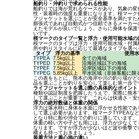
船釣り・沖釣りで求められる性能
船釣りでは海が荒れるケースがあり、気象の変
性・装着時の強度も重要になります。桜マーク付
フジャケットを選ぶことが安全基準を満たすた
膨張式であれば自動式かつ信頼できるメーカー
えたモデルが良いでしょう。さらに身体を保護
いです。
桜マークのタイプ一覧と浮力・使用可能水域の
桜マークのタイプは浮力・使用可能水域・付属
所や釣りスタイルに応じて最適なタイプを選べ
タイプ
浮力の基準
使用
TYPEA
7.5kg以上
全ての海域
TYPED
7.5kg以上
沿海区域以下の海域
TYPEF
7.5kg以上
沿岸区域以下の海域
TYPEG
5.85kg以上
平水区域（非旅客船に限
この表をもとに、熊本の海岸や川の釣り場がど
品を選ぶことが釣りを安心して楽しむ第一歩で
ライフジャケットを選ぶ際の具体的なポイント
種類や認証制度を把握したうえで、実際に熊本
して選ぶことが重要です。これらは快適さ・安
浮力の絶対数値と体重の関係
浮力は落水時に身体を水面に浮かせる性能であ
して選ぶ必要があります。桜マークTYPEAなど
となり特に船や沖合での釣りに適しています。
体重の軽い方や子ども用には、浮力が少なくても
なります。ですが浮力が少ないほど波や衝撃で
構えも持っておきましょう。
装着方法と着心地の違い