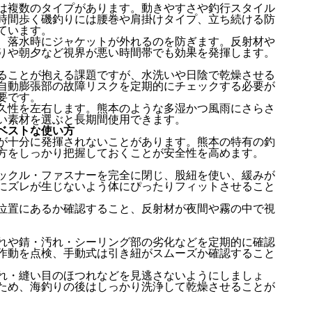
は複数のタイプがあります。動きやすさや釣行スタイル
時間歩く磯釣りには腰巻や肩掛けタイプ、立ち続ける防
ています。
、落水時にジャケットが外れるのを防ぎます。反射材や
りや朝夕など視界が悪い時間帯でも効果を発揮します。
ることが抱える課題ですが、水洗いや日陰で乾燥させる
自動膨張部の故障リスクを定期的にチェックする必要が
要です。
久性を左右します。熊本のような多湿かつ風雨にさらさ
い素材を選ぶと長期間使用できます。
ベストな使い方
が十分に発揮されないことがあります。熊本の特有の釣
方をしっかり把握しておくことが安全性を高めます。
ックル・ファスナーを完全に閉じ、股紐を使い、緩みが
にズレが生じないよう体にぴったりフィットさせること
位置にあるか確認すること、反射材が夜間や霧の中で視
れや錆・汚れ・シーリング部の劣化などを定期的に確認
作動を点検、手動式は引き紐がスムーズか確認すること
れ・縫い目のほつれなどを見逃さないようにしましょ
ため、海釣りの後はしっかり洗浄して乾燥させることが