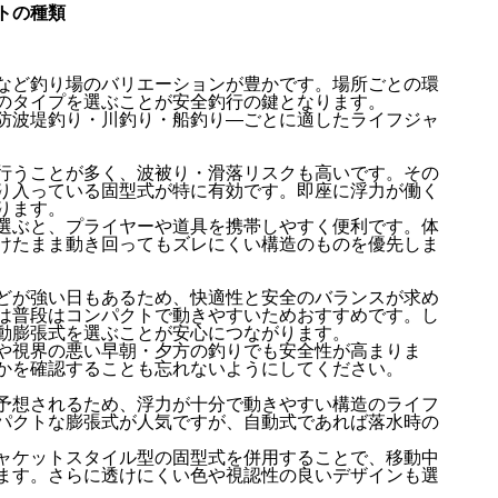
トの種類
など釣り場のバリエーションが豊かです。場所ごとの環
のタイプを選ぶことが安全釣行の鍵となります。
防波堤釣り・川釣り・船釣り―ごとに適したライフジャ
行うことが多く、波被り・滑落リスクも高いです。その
り入っている固型式が特に有効です。即座に浮力が働く
ります。
選ぶと、プライヤーや道具を携帯しやすく便利です。体
けたまま動き回ってもズレにくい構造のものを優先しま
どが強い日もあるため、快適性と安全のバランスが求め
は普段はコンパクトで動きやすいためおすすめです。し
動膨張式を選ぶことが安心につながります。
や視界の悪い早朝・夕方の釣りでも安全性が高まりま
かを確認することも忘れないようにしてください。
予想されるため、浮力が十分で動きやすい構造のライフ
パクトな膨張式が人気ですが、自動式であれば落水時の
ャケットスタイル型の固型式を併用することで、移動中
ます。さらに透けにくい色や視認性の良いデザインも選