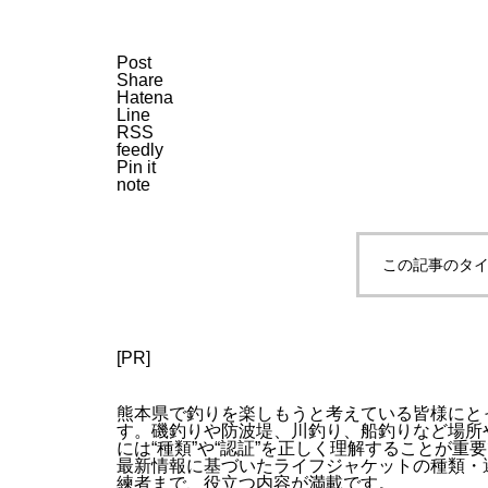
Post
Share
Hatena
Line
RSS
feedly
Pin it
note
この記事のタイ
[PR]
熊本県で釣りを楽しもうと考えている皆様にと
す。磯釣りや防波堤、川釣り、船釣りなど場所
には“種類”や“認証”を正しく理解することが
最新情報に基づいたライフジャケットの種類・
練者まで、役立つ内容が満載です。