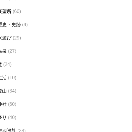
展望所
(60)
歴史・史跡
(4)
水遊び
(29)
温泉
(27)
滝
(24)
生活
(10)
登山
(34)
神社
(60)
祭り
(40)
聖地巡礼
(28)