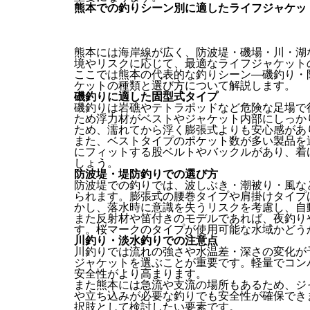
熊本での釣りシーン別に適したライフジャケッ
熊本には海岸線が広く、防波堤・磯場・川・湖
境やリスクに応じて、最適なライフジャケット
ここでは熊本の代表的な釣りシーン―磯釣り・
ケットの種類と選び方について解説します。
磯釣りに適した固型式タイプ
磯釣りは岩礁やテトラポッドなど危険な足場で
ため浮力材がベストやジャケット内部にしっか
ため、濡れてから浮く膨張式よりも安心感があ
また、ベストタイプのポケット数が多い製品を
にフィットする股ベルトやバックルがあり、着
しょう。
防波堤・堤防釣りでの選び方
防波堤での釣りでは、波しぶき・潮被り・風な
られます。膨張式の腰巻タイプや肩掛けタイプ
かし、落水時に意識を失うリスクを考慮し、自
また反射材や笛付きのモデルであれば、夜釣り
す。桜マークのタイプが使用可能な水域かどう
川釣り・淡水釣りでの注意点
川釣りでは流れの強さや水温差・深さの変化が
ジャケットを選ぶことが重要です。軽量でコン
安全性がより高まります。
また熊本には急流や支流の場所もあるため、ジ
や立ち込みが必要な釣りでも安全性が確保でき
択肢として検討したい要素です。