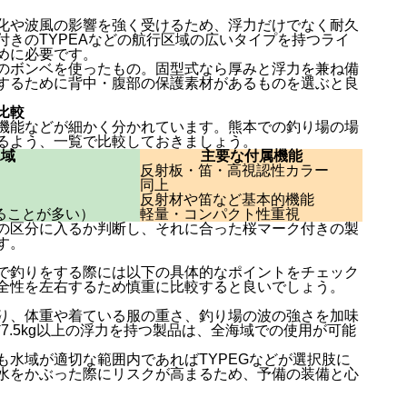
化や波風の影響を強く受けるため、浮力だけでなく耐久
きのTYPEAなどの航行区域の広いタイプを持つライ
めに必要です。
のボンベを使ったもの。固型式なら厚みと浮力を兼ね備
するために背中・腹部の保護素材があるものを選ぶと良
比較
機能などが細かく分かれています。熊本での釣り場の場
るよう、一覧で比較しておきましょう。
水域
主要な付属機能
反射板・笛・高視認性カラー
同上
反射材や笛など基本的機能
ることが多い）
軽量・コンパクト性重視
の区分に入るか判断し、それに合った桜マーク付きの製
す。
で釣りをする際には以下の具体的なポイントをチェック
全性を左右するため慎重に比較すると良いでしょう。
り、体重や着ている服の重さ、釣り場の波の強さを加味
7.5kg以上の浮力を持つ製品は、全海域での使用が可能
水域が適切な範囲内であればTYPEGなどが選択肢に
水をかぶった際にリスクが高まるため、予備の装備と心