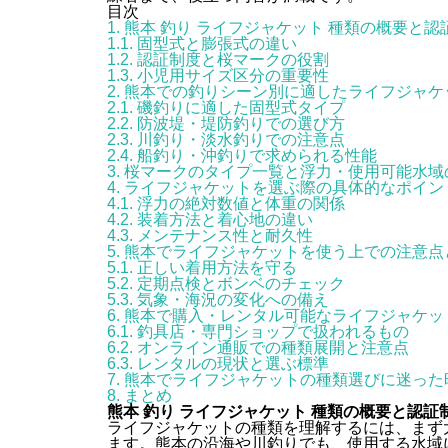
目次
1.
熊本 釣り ライフジャケット 種類の概要と認
1.1.
固型式と膨張式の違い
1.2.
認証制度と桜マークの役割
1.3.
小児用サイズ区分の重要性
2.
熊本での釣りシーン別に適したライフジャケ
2.1.
磯釣りに適した固型式タイプ
2.2.
防波堤・堤防釣りでの選び方
2.3.
川釣り・淡水釣りでの注意点
2.4.
船釣り・沖釣りで求められる性能
3.
桜マークのタイプ一覧と浮力・使用可能水域
4.
ライフジャケットを選ぶ際の具体的なポイン
4.1.
浮力の絶対数値と体重の関係
4.2.
装着方法と着心地の違い
4.3.
メンテナンス性と耐久性
5.
熊本でライフジャケットを使う上での注意点
5.1.
正しい着用方法を守る
5.2.
定期点検とボンベのチェック
5.3.
気象・海況の変化への備え
6.
熊本で購入・レンタル可能なライフジャケッ
6.1.
釣具店・専門ショップで扱われるもの
6.2.
オンライン通販での種類展開と注意点
6.3.
レンタルの現状と選ぶ標準
7.
熊本でライフジャケットの種類選びに迷った
8.
まとめ
熊本 釣り ライフジャケット 種類の概要と認証
ライフジャケットの種類を理解するには、まず
ます。熊本の沿海や川釣りでも、使用する水域