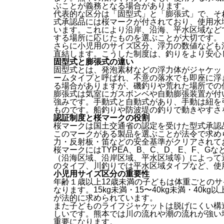
ぶことが義務となる場合があります。
代表的な区分は「固型式」と「膨張式」で、そ
式承認品には桜マークが付されており、使用水域
います。これにより沿岸、沿海、平水区域など
する場所に応じたものを選ぶことが大切です。
さらに小児用のサイズ区分、浮力の数値なども
直結します。こうした制度は、釣りをより安心
固型式と膨張式の違い
固型式とは、発泡素材などの浮力体がジャケッ
ームタイプと呼ばれ、不意の落水でも即座に浮
る場合がありますが、磯釣りや荒れた場所での
膨張式は気室にガスボンベや自動膨張装置が付
強みです。手動式と自動式があり、手動は紐を
ものです。船釣りや防波堤の釣りで動きやすさ
認証制度と桜マークの役割
桜マークは国土交通省の認定を受けた型式承認
このマークがある製品を選ぶことが法令で求め
力・反射板・笛などの安全基準がクリアされて
桜マークにはTYPEA、B、C、D、E、F、
（沿海区域、沿岸区域、平水区域等）によって
のタイプ、川釣りでは平水区域タイプなど、使
小児用サイズ区分の重要性
年齢１歳以上12歳未満の子どもは体重ごとの
なります。15kg未満・15〜40kg未満・40
が法的に求められています。
また子どものライフジャケットは脱げにくい構
しいです。熊本では川の流れや潮の流れが強い
重要になります。