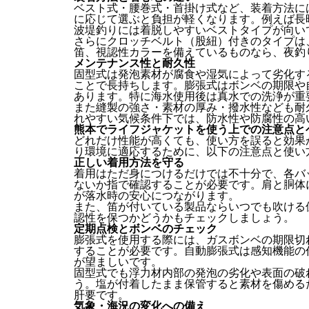
ベスト式・腰巻式・首掛け式など、装着方法に
に応じて選ぶと負担が軽くなります。例えば長
波堤釣りには着脱しやすいベストタイプが向い
さらにクロッチベルト（股紐）付きのタイプは
笛、視認性カラーを備えているものなら、夜釣
メンテナンス性と耐久性
固型式は発泡素材が腐食や湿気によって劣化す
ことで長持ちします。膨張式はボンベの期限や
あります。特に海水使用後は真水での洗浄が重
また縫製の強さ・素材の厚み・撥水性なども耐
れやすい気候条件下では、防水性や防腐性の高
熊本でライフジャケットを使う上での注意点と
どれだけ性能が高くても、使い方を誤ると効果
り環境に適応するために、以下の注意点と使い
正しい着用方法を守る
着用はただ身につけるだけでは不十分で、各バ
ないか指で確認することが必要です。肩と胴体
が落水時の安心につながります。
また、笛が付いている製品ならいつでも吹ける
認性を保つかどうかもチェックしましょう。
定期点検とボンベのチェック
膨張式を使用する際には、ガスボンベの期限切
することが必要です。自動膨張式は感知機能の
が望ましいです。
固型式でも浮力材内部の発泡の劣化や表面の破
う。塩が付着したまま保管すると素材を傷める
肝要です。
気象・海況の変化への備え