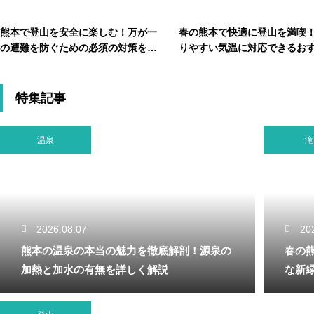
熊本で登山を安全に楽しむ！万が一
春の熊本で快適に登山を満喫
の遭難を防ぐための必須の対策を解
りやすい気温に対応できるお
説
の服装
特集記事
温泉
滝
2026.08.07
20
熊本の温泉の本当の魅力を徹底解剖！源泉の
春の
加熱と加水の有無を詳しく解説
な新