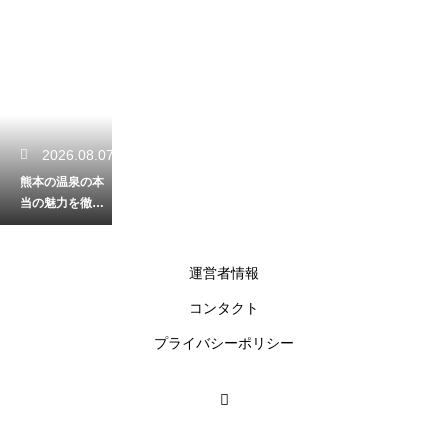
2026.08.07
熊本の温泉の本
当の魅力を徹底
解剖！源泉の加
熱と加水の有無
を詳しく解説
運営者情報
コンタクト
2026.08.06
プライバシーポリシー
春の熊本の滝で
癒やしの時間を
満喫！鮮やかな
新緑が一番美し