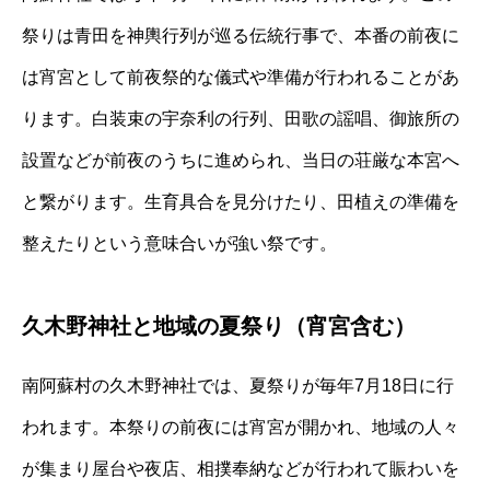
祭りは青田を神輿行列が巡る伝統行事で、本番の前夜に
は宵宮として前夜祭的な儀式や準備が行われることがあ
ります。白装束の宇奈利の行列、田歌の謡唱、御旅所の
設置などが前夜のうちに進められ、当日の荘厳な本宮へ
と繋がります。生育具合を見分けたり、田植えの準備を
整えたりという意味合いが強い祭です。
久木野神社と地域の夏祭り（宵宮含む）
南阿蘇村の久木野神社では、夏祭りが毎年7月18日に行
われます。本祭りの前夜には宵宮が開かれ、地域の人々
が集まり屋台や夜店、相撲奉納などが行われて賑わいを