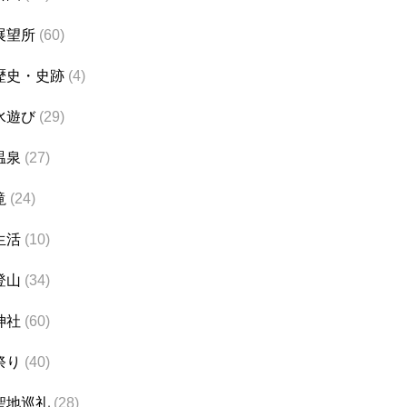
展望所
(60)
歴史・史跡
(4)
水遊び
(29)
温泉
(27)
滝
(24)
生活
(10)
登山
(34)
神社
(60)
祭り
(40)
聖地巡礼
(28)