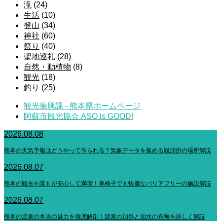
滝
(24)
生活
(10)
登山
(34)
神社
(60)
祭り
(40)
聖地巡礼
(28)
自然・動植物
(8)
観光
(18)
釣り
(25)
観光振興課 - 熊本県ホームページ
阿蘇市観光協会 ASO is GOOD!
2026.08.08
熊本の天気予報はどうやって作られる？気象データを集める観測所の場所解説
2026.08.07
熊本の観光を誰もが安心して満喫！車椅子でも快適なバリアフリーの施設解説
2026.08.07
熊本の温泉の本当の魅力を徹底解剖！源泉の加熱と加水の有無を詳しく解説