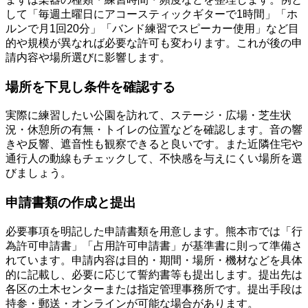
して「毎週土曜日にアコースティックギターで1時間」「ホ
ルンで月1回20分」「バンド練習でスピーカー使用」など目
的や規模が異なれば必要な許可も変わります。これが後の申
請内容や場所選びに影響します。
場所を下見し条件を確認する
実際に練習したい公園を訪れて、ステージ・広場・芝生状
況・休憩所の有無・トイレの位置などを確認します。音の響
きや反響、遮音性も観察できると良いです。また近隣住宅や
通行人の動線もチェックして、不快感を与えにくい場所を選
びましょう。
申請書類の作成と提出
必要事項を明記した申請書類を用意します。熊本市では「行
為許可申請書」「占用許可申請書」が基準書に則って準備さ
れています。申請内容は目的・期間・場所・機材などを具体
的に記載し、必要に応じて誓約書等も提出します。提出先は
各区の土木センターまたは指定管理事務所です。提出手段は
持参・郵送・オンラインが可能な場合があります。