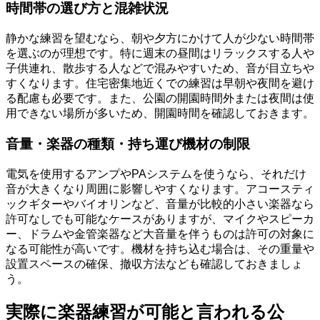
時間帯の選び方と混雑状況
静かな練習を望むなら、朝や夕方にかけて人が少ない時間帯
を選ぶのが理想です。特に週末の昼間はリラックスする人や
子供連れ、散歩する人などで混みやすいため、音が目立ちや
すくなります。住宅密集地近くでの練習は早朝や夜間を避け
る配慮も必要です。また、公園の開園時間外または夜間は使
用できない場所が多いため、開園時間を確認しておきます。
音量・楽器の種類・持ち運び機材の制限
電気を使用するアンプやPAシステムを使うなら、それだけ
音が大きくなり周囲に影響しやすくなります。アコースティ
ックギターやバイオリンなど、音量が比較的小さい楽器なら
許可なしでも可能なケースがありますが、マイクやスピーカ
ー、ドラムや金管楽器など大音量を伴うものは許可の対象に
なる可能性が高いです。機材を持ち込む場合は、その重量や
設置スペースの確保、撤収方法なども確認しておきましょ
う。
実際に楽器練習が可能と言われる公