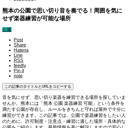
熊本の公園で思い切り音を奏でる！周囲を気に
せず楽器練習が可能な場所
公園
Post
Share
Hatena
Line
RSS
feedly
Pin it
note
この記事のタイトルとURLをコピーする
音を気にせず、思い切り楽器を練習できる場所を探していま
せんか。熊本には「熊本 公園 楽器練習 可能」という条件を
満たす公園が存在し、ルールをきちんと守れば屋外で十分に
練習ができます。この記事では、公園で楽器練習をしたい人
のために、許可制度・注意点・練習に適した場所・具体的な
公園をご紹介します。最新情報を基に解説しますので安心し