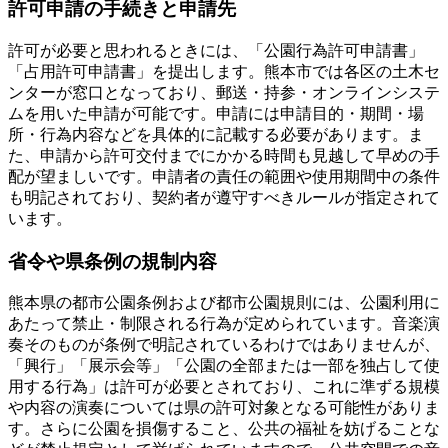
許可申請の手続きと申請先
許可が必要と思われるときには、「公園行為許可申請書」
「占用許可申請書」を提出します。熊本市では各区の土木セ
ンターが窓口となっており、郵送・持参・オンラインシステ
ムを用いた申請が可能です。申請には申請目的・期間・場
所・行為内容などを具体的に記載する必要があります。ま
た、申請から許可交付までにかかる時間も見越して早めの手
配が望ましいです。申請者の責任の範囲や使用期間中の条件
も明記されており、契約者が遵守すべきルールが指定されて
います。
省令や県条例の規制内容
熊本県の都市公園条例および都市公園規則には、公園利用に
あたって禁止・制限される行為が定められています。音楽演
奏そのものが条例で明記されているわけではありませんが、
「興行」「展示会等」「公園の全部または一部を独占して使
用する行為」は許可が必要とされており、これに準ずる規模
や内容の演奏については県の許可対象となる可能性がありま
す。さらに公園を損傷すること、公共の福祉を妨げることな