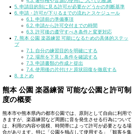
4.3.
著作権や音源の使用についての配慮
5.
申請目的別に見る許可が必要かどうかの判断基準
6.
申請・許可が下りるまでの流れとスケジュール
6.1.
申請前の準備事項
6.2.
申請から許可交付までの時間
6.3.
許可後の遵守すべき条件と変更対応
7.
熊本 公園 楽器練習 可能になるための具体的ステッ
プ
7.1.
自分の練習目的を明確にする
7.2.
場所を下見し条件を確認する
7.3.
申請書類の作成と提出
7.4.
使用後の片付けと原状回復を徹底する
8.
まとめ
熊本 公園 楽器練習 可能な公園と許可制
度の概要
熊本市や熊本県内の都市公園では、原則として自由に利用で
きますが、楽器練習など周囲に音を発生させる行為について
は、利用の内容や規模、時間帯によって許可が必要となる場
合があります。特に「公園を独占して使用する」「観客を集