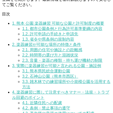
てご覧ください。
目次
1.
熊本 公園 楽器練習 可能な公園と許可制度の概要
1.1.
都市公園条例と行為許可基準要綱の内容
1.2.
許可申請の手続きと申請先
1.3.
省令や県条例の規制内容
2.
楽器練習が可能な場所の特徴と条件
2.1.
周囲の住宅や施設との距離感
2.2.
時間帯の選び方と混雑状況
2.3.
音量・楽器の種類・持ち運び機材の制限
3.
実際に楽器練習が可能と言われる公園・施設例
3.1.
熊本県民総合運動公園
3.2.
石神山公園（熊本市西区）
3.3.
雑木林での練習場所や小規模公園を活用する
方法
4.
楽器練習に際して注意すべきマナー・法規・トラブ
ル回避のポイント
4.1.
近隣住民への配慮
4.2.
条例・禁止事項の遵守