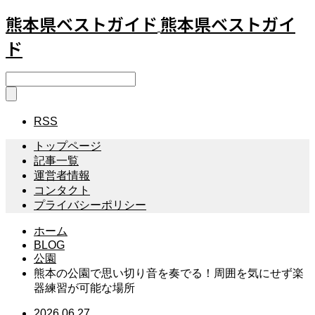
熊本県ベストガイド
熊本県ベストガイ
ド
RSS
トップページ
記事一覧
運営者情報
コンタクト
プライバシーポリシー
ホーム
BLOG
公園
熊本の公園で思い切り音を奏でる！周囲を気にせず楽
器練習が可能な場所
2026.06.27