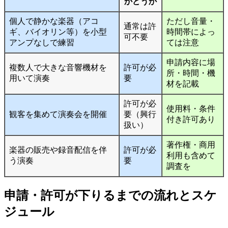
かどうか
個人で静かな楽器（アコ
ただし音量・
通常は許
ギ、バイオリン等）を小型
時間帯によっ
可不要
アンプなしで練習
ては注意
申請内容に場
複数人で大きな音響機材を
許可が必
所・時間・機
用いて演奏
要
材を記載
許可が必
使用料・条件
観客を集めて演奏会を開催
要（興行
付き許可あり
扱い）
著作権・商用
楽器の販売や録音配信を伴
許可が必
利用も含めて
う演奏
要
調査を
申請・許可が下りるまでの流れとスケ
ジュール