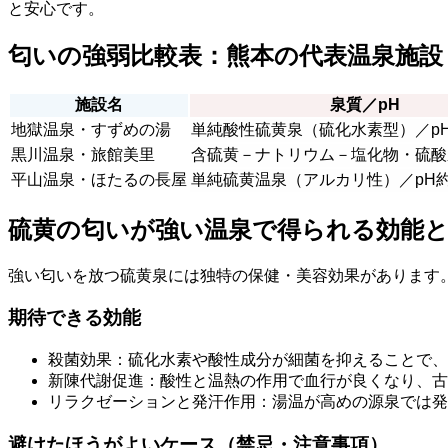
と安心です。
匂いの強弱比較表：熊本の代表温泉施設
施設名
泉質／pH
地獄温泉・すずめの湯
単純酸性硫黄泉（硫化水素型）／pH2.
黒川温泉・旅館美里
含硫黄－ナトリウム－塩化物・硫酸泉
平山温泉・ほたるの長屋
単純硫黄温泉（アルカリ性）／pH約9
硫黄の匂いが強い温泉で得られる効能
強い匂いを放つ硫黄泉には独特の保健・美容効果があります
期待できる効能
殺菌効果：硫化水素や酸性成分が細菌を抑えることで、
新陳代謝促進：酸性と温熱の作用で血行が良くなり、古
リラクゼーションと発汗作用：湯温が高めの源泉では発
避けたほうがよいケース（禁忌・注意事項）