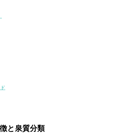
」
イド
特徴と泉質分類