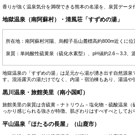
香りが強く温泉気分を満喫できる熊本の名湯を、泉質データ
地獄温泉（南阿蘇村）・清風荘「すずめの湯」
所在地：南阿蘇村河陽、烏帽子岳山麓標高約800m近くに位
泉質：単純酸性硫黄泉（硫化水素型）、pH値約2.6～3.3
地獄温泉の「すずめの湯」は足元から湯が湧き出す自然源泉
す。混浴露天の湯だけでなく、内湯・宿泊棟もあり、湯温や
黒川温泉・旅館美里（南小国町）
旅館美里の泉質は含硫黄－ナトリウム－塩化物・硫酸温泉（硫
っかり感じられる強さが特徴。肌ざわりはすべすべとしてお
平山温泉「ほたるの長屋」（山鹿市）