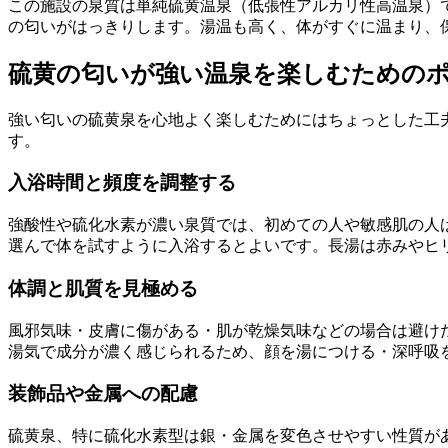
この施設の泉質は単純硫黄温泉（低張性アルカリ性高温泉）で
の匂いがはっきりします。湯温も高く、体がすぐに温まり、
硫黄の匂いが強い温泉を楽しむための
強い匂いの硫黄泉を心地よく楽しむためにはちょっとした工
す。
入浴時間と頻度を調整する
強酸性や硫化水素が濃い泉質では、初めての人や敏感肌の人
選んで体を試すように入浴するとよいです。長湯は赤みやヒ
体調と肌質を見極める
風邪気味・皮膚に傷がある・肌が乾燥気味などの場合は避け
湯気で成分が濃く感じられるため、顔を湯につける・深呼吸
装飾品や金属への配慮
硫黄泉、特に硫化水素型は銀・金属を変色させやすい性質が