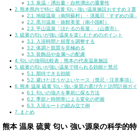
1.3.
泉温・湧出量・自然湧出の重要性
2.
熊本県内で特に 硫黄 匂い 強い温泉施設おすすめ３選
2.1.
地獄温泉（南阿蘇村）・清風荘「すずめの湯
2.2.
黒川温泉・旅館美里（南小国町）
2.3.
平山温泉「ほたるの長屋」（山鹿市）
3.
硫黄の匂いが強い温泉を楽しむためのポイント
3.1.
入浴時間と頻度を調整する
3.2.
体調と肌質を見極める
3.3.
装飾品や金属への配慮
4.
匂いの強弱比較表：熊本の代表温泉施設
5.
硫黄の匂いが強い温泉で得られる効能と禁忌
5.1.
期待できる効能
5.2.
避けたほうがよいケース（禁忌・注意事項）
6.
熊本 温泉 硫黄 匂い 強い泉質の選び方と訪問計画ガ
6.1.
匂いの強さを事前に探る方法
6.2.
季節と時間帯による変化の把握
6.3.
入浴ルートの組み立て例
7.
まとめ
熊本 温泉 硫黄 匂い 強い源泉の科学的