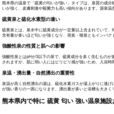
熊本県の温泉で「硫黄の匂いが強い」タイプは、泉質の成分
いが強く、皮膚刺激や殺菌力も高い傾向があります。源泉温
硫黄泉と硫化水素型の違い
硫黄泉とは、泉水中に硫黄成分が一定量以上含まれていて、
含有量が多いほど匂いが強くなり、視覚・嗅覚ともインパク
強酸性泉の性質と肌への影響
強酸性泉とはpHが3以下の泉で、硫黄成分を多く含むものが多
されますが、肌に弱い人にはピリピリ感が強いため、入浴時
泉温・湧出量・自然湧出の重要性
泉温が高く自然湧出の湯は、硫化水素ガスが湯上がりに逃げ
が強い香りの一因になります。湧出量が多いと浴槽を大きく
熊本県内で特に 硫黄 匂い 強い温泉施