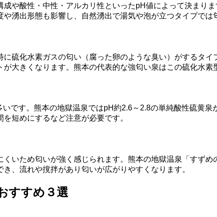
構成や酸性・中性・アルカリ性といったpH値によって決まり
度や湧出形態も影響し、自然湧出で湯気や泡が立つタイプでは
特に硫化水素ガスの匂い（腐った卵のような臭い）がするタイ
トが大きくなります。熊本の代表的な強匂い泉はこの硫化水素
いです。熊本の地獄温泉ではpH約2.6～2.8の単純酸性硫
間を短めにするなど注意が必要です。
にくいため匂いが強く感じられます。熊本の地獄温泉「すずめ
でき、流れや撹拌があり匂いが広がりやすくなります。
設おすすめ３選