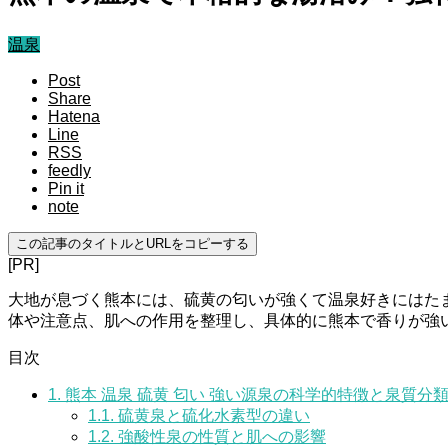
温泉
Post
Share
Hatena
Line
RSS
feedly
Pin it
note
この記事のタイトルとURLをコピーする
[PR]
大地が息づく熊本には、硫黄の匂いが強くて温泉好きにはた
体や注意点、肌への作用を整理し、具体的に熊本で香りが強
目次
1.
熊本 温泉 硫黄 匂い 強い源泉の科学的特徴と泉質分
1.1.
硫黄泉と硫化水素型の違い
1.2.
強酸性泉の性質と肌への影響