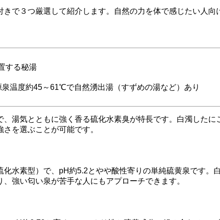
付きで３つ厳選して紹介します。自然の力を体で感じたい人向
置する秘湯
、源泉温度約45～61℃で自然湧出湯（すずめの湯など）あり
で、湯気とともに強く香る硫化水素臭が特長です。白濁したに
強さを選ぶことが可能です。
化水素型）で、pH約5.2とやや酸性寄りの単純硫黄泉です。
り、強い匂い泉が苦手な人にもアプローチできます。