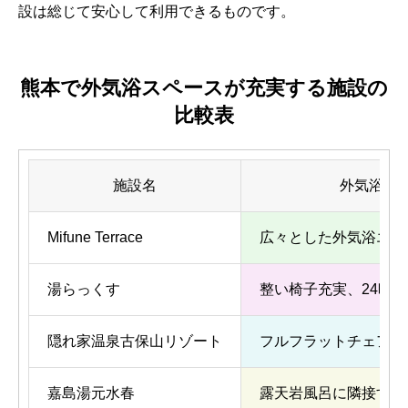
設は総じて安心して利用できるものです。
熊本で外気浴スペースが充実する施設の
比較表
施設名
外気浴ス
Mifune Terrace
広々とした外気浴エリ
湯らっくす
整い椅子充実、24時
隠れ家温泉古保山リゾート
フルフラットチェアで
嘉島湯元水春
露天岩風呂に隣接する