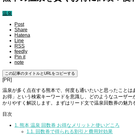
温泉
Post
Share
Hatena
Line
RSS
feedly
Pin it
note
この記事のタイトルとURLをコピーする
[PR]
温泉が多く点在する熊本で、何度も通いたいと思ったことはあ
お得」という検索キーワードを意識し、どのようなユーザー
かりやすく解説します。まずはリード文で温泉回数券の魅力
目次
1.
熊本 温泉 回数券 お得なメリットと使いどころ
1.1.
回数券で得られる割引と費用対効果