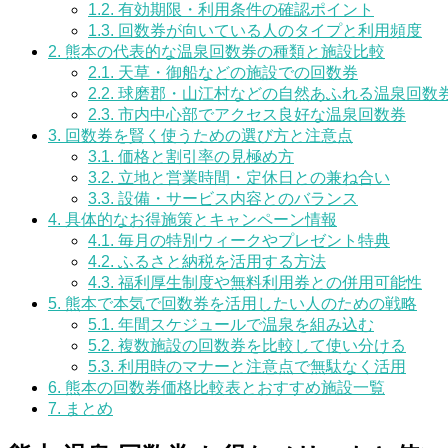
1.2.
有効期限・利用条件の確認ポイント
1.3.
回数券が向いている人のタイプと利用頻度
2.
熊本の代表的な温泉回数券の種類と施設比較
2.1.
天草・御船などの施設での回数券
2.2.
球磨郡・山江村などの自然あふれる温泉回数
2.3.
市内中心部でアクセス良好な温泉回数券
3.
回数券を賢く使うための選び方と注意点
3.1.
価格と割引率の見極め方
3.2.
立地と営業時間・定休日との兼ね合い
3.3.
設備・サービス内容とのバランス
4.
具体的なお得施策とキャンペーン情報
4.1.
毎月の特別ウィークやプレゼント特典
4.2.
ふるさと納税を活用する方法
4.3.
福利厚生制度や無料利用券との併用可能性
5.
熊本で本気で回数券を活用したい人のための戦略
5.1.
年間スケジュールで温泉を組み込む
5.2.
複数施設の回数券を比較して使い分ける
5.3.
利用時のマナーと注意点で無駄なく活用
6.
熊本の回数券価格比較表とおすすめ施設一覧
7.
まとめ