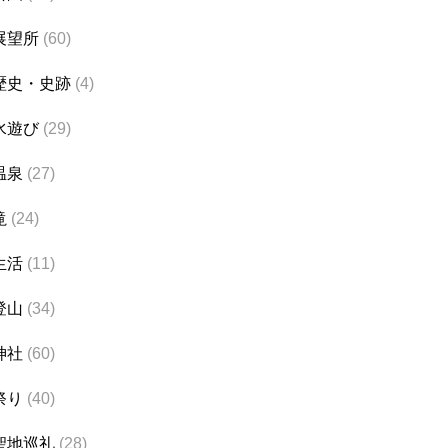
展望所
(60)
歴史・史跡
(4)
水遊び
(29)
温泉
(27)
滝
(24)
生活
(11)
登山
(34)
神社
(60)
祭り
(40)
聖地巡礼
(28)