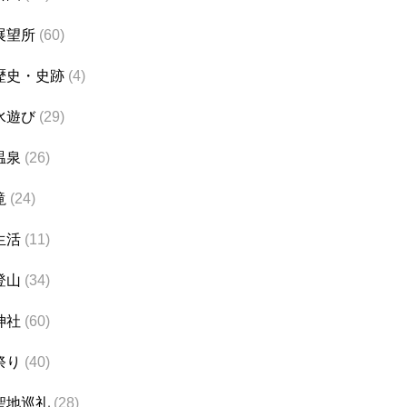
展望所
(60)
歴史・史跡
(4)
水遊び
(29)
温泉
(26)
滝
(24)
生活
(11)
登山
(34)
神社
(60)
祭り
(40)
聖地巡礼
(28)