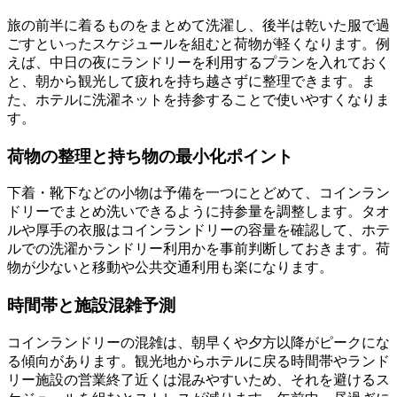
旅の前半に着るものをまとめて洗濯し、後半は乾いた服で過
ごすといったスケジュールを組むと荷物が軽くなります。例
えば、中日の夜にランドリーを利用するプランを入れておく
と、朝から観光して疲れを持ち越さずに整理できます。ま
た、ホテルに洗濯ネットを持参することで使いやすくなりま
す。
荷物の整理と持ち物の最小化ポイント
下着・靴下などの小物は予備を一つにとどめて、コインラン
ドリーでまとめ洗いできるように持参量を調整します。タオ
ルや厚手の衣服はコインランドリーの容量を確認して、ホテ
ルでの洗濯かランドリー利用かを事前判断しておきます。荷
物が少ないと移動や公共交通利用も楽になります。
時間帯と施設混雑予測
コインランドリーの混雑は、朝早くや夕方以降がピークにな
る傾向があります。観光地からホテルに戻る時間帯やランド
リー施設の営業終了近くは混みやすいため、それを避けるス