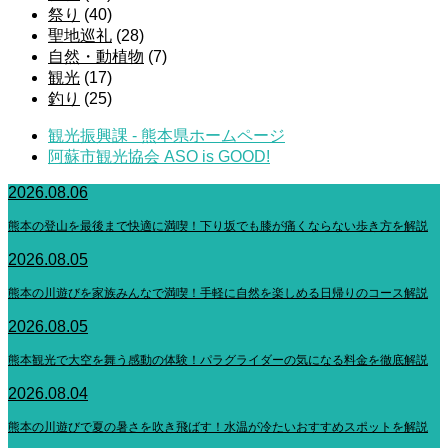
祭り
(40)
聖地巡礼
(28)
自然・動植物
(7)
観光
(17)
釣り
(25)
観光振興課 - 熊本県ホームページ
阿蘇市観光協会 ASO is GOOD!
2026.08.06
熊本の登山を最後まで快適に満喫！下り坂でも膝が痛くならない歩き方を解説
2026.08.05
熊本の川遊びを家族みんなで満喫！手軽に自然を楽しめる日帰りのコース解説
2026.08.05
熊本観光で大空を舞う感動の体験！パラグライダーの気になる料金を徹底解説
2026.08.04
熊本の川遊びで夏の暑さを吹き飛ばす！水温が冷たいおすすめスポットを解説