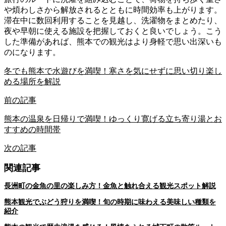
や煩わしさから解放されるとともに時間効率も上がります。
滞在中に数回利用することを見越し、洗濯物をまとめたり、
夜や早朝に使える施設を把握しておくと良いでしょう。こう
した準備があれば、熊本での観光はより身軽で思い出深いも
のになります。
冬でも熊本で水遊びを満喫！寒さを気にせずに思い切り楽し
める場所を解説
前の記事
熊本の温泉を日帰りで満喫！ゆっくり寛げる立ち寄り湯とお
すすめの時間帯
次の記事
関連記事
長洲町の金魚の里の楽しみ方！金魚と触れ合える観光スポット解説
熊本観光でぶどう狩りを満喫！旬の時期に味わえる美味しい種類を
紹介