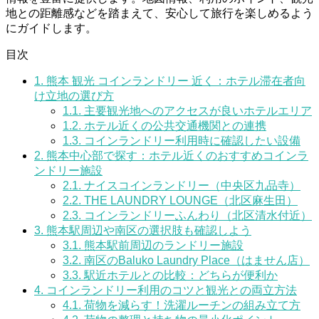
地との距離感などを踏まえて、安心して旅行を楽しめるよう
にガイドします。
目次
1.
熊本 観光 コインランドリー 近く：ホテル滞在者向
け立地の選び方
1.1.
主要観光地へのアクセスが良いホテルエリア
1.2.
ホテル近くの公共交通機関との連携
1.3.
コインランドリー利用時に確認したい設備
2.
熊本中心部で探す：ホテル近くのおすすめコインラ
ンドリー施設
2.1.
ナイスコインランドリー（中央区九品寺）
2.2.
THE LAUNDRY LOUNGE（北区麻生田）
2.3.
コインランドリーふんわり（北区清水付近）
3.
熊本駅周辺や南区の選択肢も確認しよう
3.1.
熊本駅前周辺のランドリー施設
3.2.
南区のBaluko Laundry Place（はません店）
3.3.
駅近ホテルとの比較：どちらが便利か
4.
コインランドリー利用のコツと観光との両立方法
4.1.
荷物を減らす！洗濯ルーチンの組み立て方