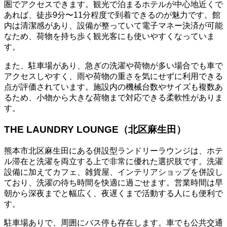
圏でアクセスできます。観光で泊まるホテルが中心地近くで
あれば、徒歩9分〜11分程度で到着できるのが魅力です。館
内は清潔感があり、設備が整っていて電子マネー決済が可能
なため、荷物を持ち歩く観光客にも使いやすくなっていま
す。
また、駐車場があり、急ぎの洗濯や荷物が多い場合でも車で
アクセスしやすく、雨や荷物の重さを気にせずに利用できる
点が評価されています。施設内の機械台数やサイズも複数あ
るため、小物から大きな荷物まで対応できる柔軟性がありま
す。
THE LAUNDRY LOUNGE（北区麻生田）
熊本市北区麻生田にある併設型ランドリーラウンジは、ホテ
ル滞在と洗濯を両立する上で非常に優れた選択肢です。洗濯
設備に加えてカフェ、雑貨屋、インテリアショップを併設し
ており、洗濯の待ち時間を快適に過ごせます。営業時間は早
朝から深夜までと幅広く、夜遅くまで活動する人にも便利で
す。
駐車場ありで、周囲にバス停も存在します。車でも公共交通