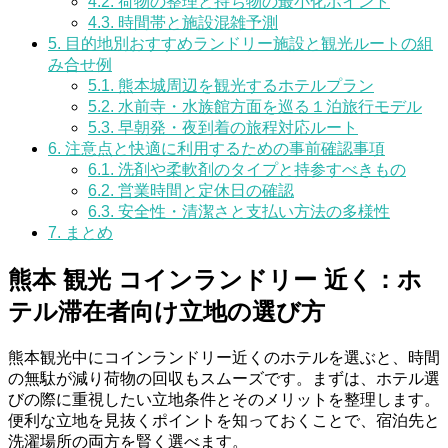
4.2.
荷物の整理と持ち物の最小化ポイント
4.3.
時間帯と施設混雑予測
5.
目的地別おすすめランドリー施設と観光ルートの組
み合せ例
5.1.
熊本城周辺を観光するホテルプラン
5.2.
水前寺・水族館方面を巡る１泊旅行モデル
5.3.
早朝発・夜到着の旅程対応ルート
6.
注意点と快適に利用するための事前確認事項
6.1.
洗剤や柔軟剤のタイプと持参すべきもの
6.2.
営業時間と定休日の確認
6.3.
安全性・清潔さと支払い方法の多様性
7.
まとめ
熊本 観光 コインランドリー 近く：ホ
テル滞在者向け立地の選び方
熊本観光中にコインランドリー近くのホテルを選ぶと、時間
の無駄が減り荷物の回収もスムーズです。まずは、ホテル選
びの際に重視したい立地条件とそのメリットを整理します。
便利な立地を見抜くポイントを知っておくことで、宿泊先と
洗濯場所の両方を賢く選べます。