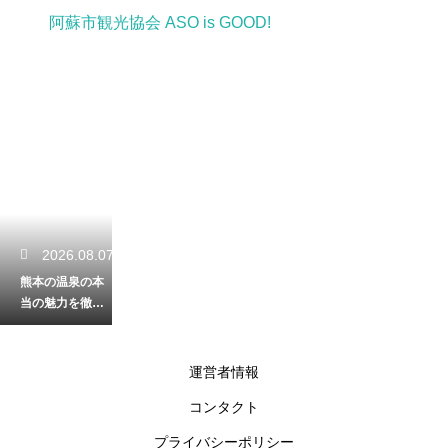
阿蘇市観光協会 ASO is GOOD!
2026.08.07
熊本の温泉の本
当の魅力を徹底
解剖！源泉の加
熱と加水の有無
を詳しく解説
運営者情報
コンタクト
2026.08.06
プライバシーポリシー