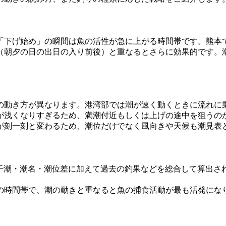
「下げ始め」の瞬間は魚の活性が急に上がる時間帯です。熊本
（朝夕の日の出日の入り前後）と重なるとさらに効果的です。
の動き方が異なります。港湾部では潮が速く動くときに流れに
が浅くなりすぎるため、満潮付近もしくは上げの途中を狙うの
が刻一刻と変わるため、潮位だけでなく風向きや天候も潮見表
・干潮・潮名・潮位差に加えて過去の釣果などを総合して算出さ
の時間帯で、潮の動きと重なると魚の捕食活動が最も活発にな
ド