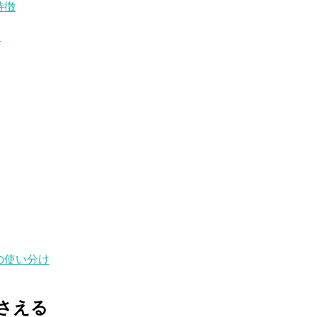
特徴
ク
の使い分け
押さえる