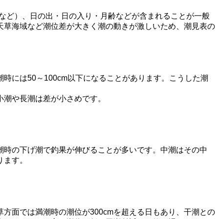
潮など）、日の出・日の入り・月齢などが含まれることが一般
天草海域など潮位差が大きく潮の動きが激しいため、潮見表の
時には50～100cm以下になることがあります。こうした潮
小潮や長潮は差が小さめです。
潮時の下げ潮で釣果が伸びることが多いです。中潮はその中
ります。
方面では満潮時の潮位が300cmを超える日もあり、干潮との