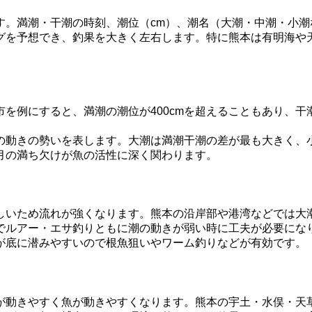
す。満潮・干潮の時刻、潮位（cm）、潮名（大潮・中潮・小
グを予想でき、釣果を大きく左右します。特に熊本は有明海や
例にすると、満潮の潮位が400cmを超えることもあり、干潮
の動きの勢いを表します。大潮は満潮干潮の差が最も大きく、
月の満ち欠けが魚の活性に深く関わります。
しいため流れが強くなります。熊本の沿岸部や港湾などでは大
でルアー・エサ釣りともに潮の動きが弱い時に工夫が必要にな
が底に潜みやすいので根魚狙いやワーム釣りなどが有効です。
動きやすく魚が動きやすくなります。熊本の宇土・水俣・天草