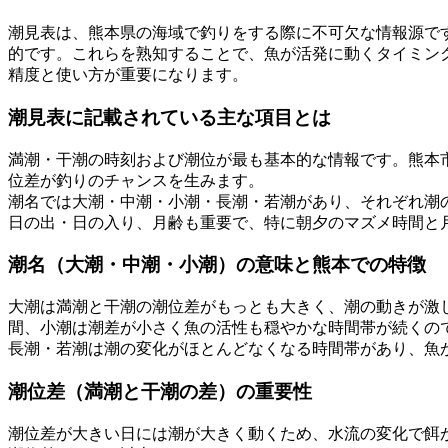
潮見表は、熊本県の海域で釣りをする際に不可欠な情報源で
的です。これらを熟知することで、魚が活発に動くタイミン
精度と使い方が重要になります。
潮見表に記載されている主な項目とは
満潮・干潮の時刻および潮位が最も基本的な情報です。熊本市を
位差が釣りのチャンスを生みます。
潮名では大潮・中潮・小潮・長潮・若潮があり、それぞれ潮
日の出・日の入り、月齢も重要で、特に朝夕のマズメ時間と
潮名（大潮・中潮・小潮）の意味と熊本での特徴
大潮は満潮と干潮の潮位差がもっとも大きく、潮の動きが激
間、小潮は潮差が小さく魚の活性も穏やかな時間帯が続くの
長潮・若潮は潮の変化がほとんどなくなる時間帯があり、魚
潮位差（満潮と干潮の差）の重要性
潮位差が大きい日には潮が大きく動くため、水流の変化で餌が