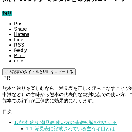
釣り
Post
Share
Hatena
Line
RSS
feedly
Pin it
note
この記事のタイトルとURLをコピーする
[PR]
熊本で釣りを楽しむなら、潮見表を正しく読みこなすことが
中潮など）の意味から熊本の代表的な観測地点での使い方、
熊本での釣行が圧倒的に効果的になります。
目次
1.
熊本 釣り 潮見表 使い方の基礎知識を押さえる
1.1.
潮見表に記載されている主な項目とは