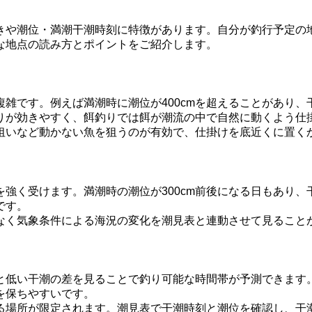
きや潮位・満潮干潮時刻に特徴があります。自分が釣行予定の
な地点の読み方とポイントをご紹介します。
雑です。例えば満潮時に潮位が400cmを超えることがあり
りが効きやすく、餌釣りでは餌が潮流の中で自然に動くよう仕
狙いなど動かない魚を狙うのが有効で、仕掛けを底近くに置く
強く受けます。満潮時の潮位が300cm前後になる日もあり
です。
なく気象条件による海況の変化を潮見表と連動させて見ること
と低い干潮の差を見ることで釣り可能な時間帯が予測できます
を保ちやすいです。
る場所が限定されます。潮見表で干潮時刻と潮位を確認し、干