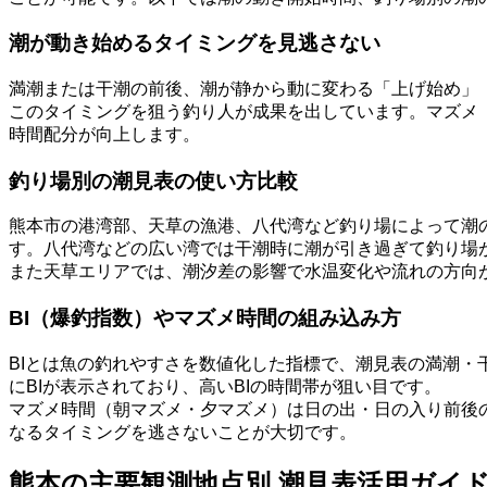
潮が動き始めるタイミングを見逃さない
満潮または干潮の前後、潮が静から動に変わる「上げ始め」
このタイミングを狙う釣り人が成果を出しています。マズメ
時間配分が向上します。
釣り場別の潮見表の使い方比較
熊本市の港湾部、天草の漁港、八代湾など釣り場によって潮
す。八代湾などの広い湾では干潮時に潮が引き過ぎて釣り場
また天草エリアでは、潮汐差の影響で水温変化や流れの方向
BI（爆釣指数）やマズメ時間の組み込み方
BIとは魚の釣れやすさを数値化した指標で、潮見表の満潮
にBIが表示されており、高いBIの時間帯が狙い目です。
マズメ時間（朝マズメ・夕マズメ）は日の出・日の入り前後
なるタイミングを逃さないことが大切です。
熊本の主要観測地点別 潮見表活用ガイ