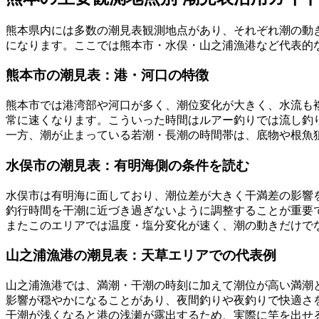
熊本県内には多数の潮見表観測地点があり、それぞれ潮の動
になります。ここでは熊本市・水俣・山之浦漁港など代表的
熊本市の潮見表：港・河口の特徴
熊本市では港湾部や河口が多く、潮位変化が大きく、水流も複
常に速くなります。こういった時間はルアー釣りでは流し釣
一方、潮が止まっている若潮・長潮の時間帯は、底物や根魚
水俣市の潮見表：有明海側の条件を読む
水俣市は有明海に面しており、潮位差が大きく干満差の影響を
釣行時間を干潮に近づき過ぎないように調整することが重要
またこのエリアでは温度・塩分変化が速く、潮の動きだけで
山之浦漁港の潮見表：天草エリアでの代表例
山之浦漁港では、満潮・干潮の時刻に加えて潮位が高い満潮
影響が穏やかになることがあり、夜間釣りや夜釣りで快適さ
干潮が浅くなると港の浅瀬が露出するため、実際に竿を出せ