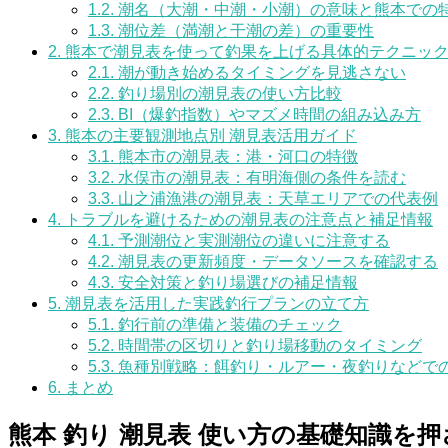
1.2.
潮名（大潮・中潮・小潮）の意味と熊本での
1.3.
潮位差（満潮と干潮の差）の重要性
2.
熊本で潮見表を使って釣果を上げる具体的テクニッ
2.1.
潮が動き始めるタイミングを見逃さない
2.2.
釣り場別の潮見表の使い方比較
2.3.
BI（爆釣指数）やマズメ時間の組み込み方
3.
熊本の主要観測地点別 潮見表活用ガイド
3.1.
熊本市の潮見表：港・河口の特徴
3.2.
水俣市の潮見表：有明海側の条件を読む
3.3.
山之浦漁港の潮見表：天草エリアでの代表例
4.
トラブルを避けるための潮見表の注意点と補足情報
4.1.
予測潮位と実測潮位の違いに注意する
4.2.
潮見表の更新頻度・データソースを確認する
4.3.
安全対策と釣り場選びの補足情報
5.
潮見表を活用した実践釣行プランの立て方
5.1.
釣行前の準備と装備のチェック
5.2.
時間帯の区切りと釣り場移動のタイミング
5.3.
魚種別戦略：餌釣り・ルアー・夜釣りなどで
6.
まとめ
熊本 釣り 潮見表 使い方の基礎知識を