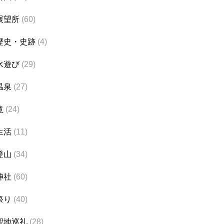
展望所
(60)
歴史・史跡
(4)
水遊び
(29)
温泉
(27)
滝
(24)
生活
(11)
登山
(34)
神社
(60)
祭り
(40)
聖地巡礼
(28)