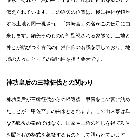
放ち、それが自然の中で止まった地点に神殿を築いたと
伝えられています。この鏑矢の位置は、後に神社が鎮座
する土地と同一視され、「鏑崎宮」の名がこの伝承に由
来します。鏑矢そのものが神聖視される象徴で、土地と
神とが結びつく古代の自然信仰の名残を示しており、地
域の人々にとっての聖地性を担う要素です。
神功皇后の三韓征伐との関わり
神功皇后が三韓征伐からの帰還後、甲冑をこの宮に納め
たことが「甲佐宮」の由来とされます。この出来事は単
なる戦後の奉納ではなく、国家や王権の許しを得て勅号
を賜る程の格式を象徴するものとして語られています。