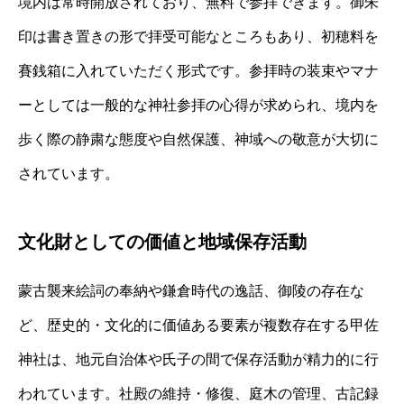
境内は常時開放されており、無料で参拝できます。御朱
印は書き置きの形で拝受可能なところもあり、初穂料を
賽銭箱に入れていただく形式です。参拝時の装束やマナ
ーとしては一般的な神社参拝の心得が求められ、境内を
歩く際の静粛な態度や自然保護、神域への敬意が大切に
されています。
文化財としての価値と地域保存活動
蒙古襲来絵詞の奉納や鎌倉時代の逸話、御陵の存在な
ど、歴史的・文化的に価値ある要素が複数存在する甲佐
神社は、地元自治体や氏子の間で保存活動が精力的に行
われています。社殿の維持・修復、庭木の管理、古記録