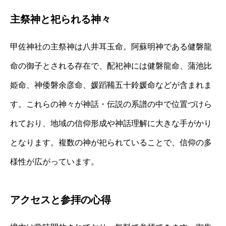
主祭神と祀られる神々
甲佐神社の主祭神は八井耳玉命。阿蘇明神である健磐龍
命の御子とされる存在で、配祀神には健磐龍命、蒲池比
姫命、神倭磐余彦命、媛蹈鞴五十鈴媛命などが含まれま
す。これらの神々が神話・伝説の系譜の中で位置づけら
れており、地域の信仰形成や神話理解に大きな手がかり
となります。複数の神が祀られていることで、信仰の多
様性が広がっています。
アクセスと参拝の心得