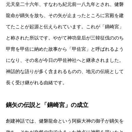
元天皇二十六年、すなわち紀元前一八九年とされ、健磐
龍命が鏑矢を放ち、その矢が止まったところに宮殿を建
てたことが起源と伝えられています。これが「鏑崎宮」
と称された所以です。やがて神功皇后が三韓征伐ののち
甲冑を甲佐に納めた故事から「甲佐宮」と呼ばれるよう
になり、その名が今日の甲佐神社へと継承されました。
神話的な語りが多く含まれるものの、地元の伝統として
長く受け継がれる由緒です。
鏑矢の伝説と「鏑崎宮」の成立
創建神話では、健磐龍命という阿蘇大神の御子が鏑矢を