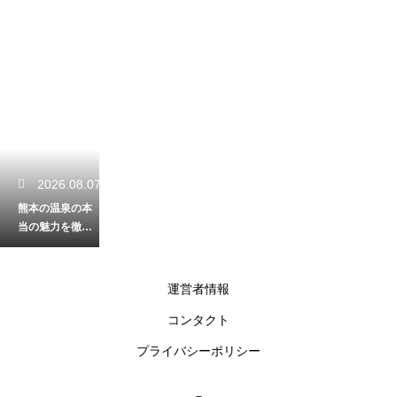
2026.08.07
熊本の温泉の本
当の魅力を徹底
解剖！源泉の加
熱と加水の有無
を詳しく解説
運営者情報
コンタクト
2026.08.06
プライバシーポリシー
春の熊本の滝で
癒やしの時間を