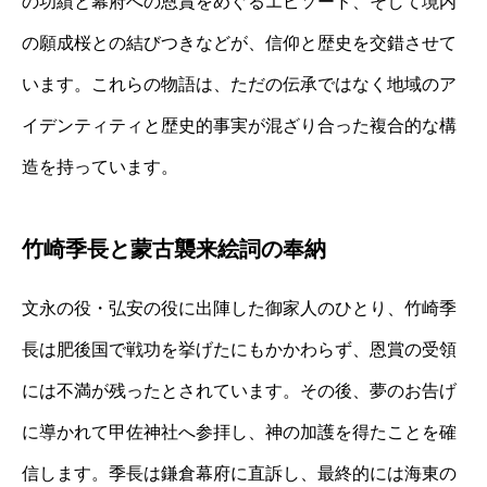
の功績と幕府への恩賞をめぐるエピソード、そして境内
の願成桜との結びつきなどが、信仰と歴史を交錯させて
います。これらの物語は、ただの伝承ではなく地域のア
イデンティティと歴史的事実が混ざり合った複合的な構
造を持っています。
竹崎季長と蒙古襲来絵詞の奉納
文永の役・弘安の役に出陣した御家人のひとり、竹崎季
長は肥後国で戦功を挙げたにもかかわらず、恩賞の受領
には不満が残ったとされています。その後、夢のお告げ
に導かれて甲佐神社へ参拝し、神の加護を得たことを確
信します。季長は鎌倉幕府に直訴し、最終的には海東の