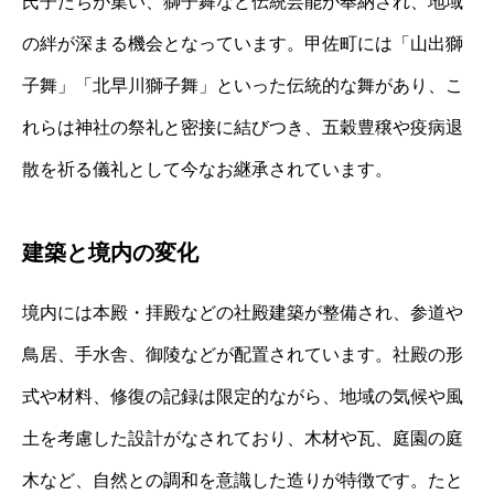
氏子たちが集い、獅子舞など伝統芸能が奉納され、地域
の絆が深まる機会となっています。甲佐町には「山出獅
子舞」「北早川獅子舞」といった伝統的な舞があり、こ
れらは神社の祭礼と密接に結びつき、五穀豊穣や疫病退
散を祈る儀礼として今なお継承されています。
建築と境内の変化
境内には本殿・拝殿などの社殿建築が整備され、参道や
鳥居、手水舎、御陵などが配置されています。社殿の形
式や材料、修復の記録は限定的ながら、地域の気候や風
土を考慮した設計がなされており、木材や瓦、庭園の庭
木など、自然との調和を意識した造りが特徴です。たと