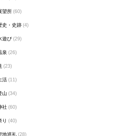
展望所
(60)
歴史・史跡
(4)
水遊び
(29)
温泉
(26)
滝
(23)
生活
(11)
登山
(34)
神社
(60)
祭り
(40)
聖地巡礼
(28)