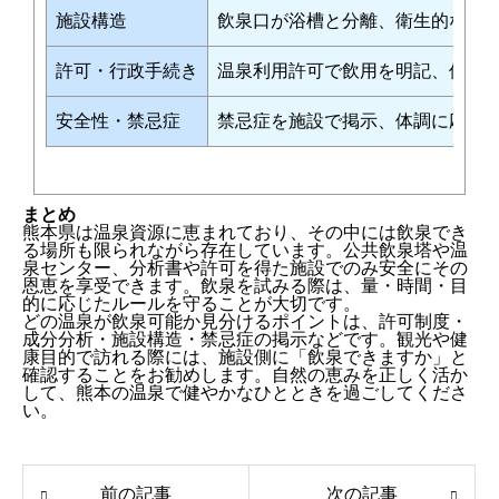
施設構造
飲泉口が浴槽と分離、衛生的な容
許可・行政手続き
温泉利用許可で飲用を明記、保健
安全性・禁忌症
禁忌症を施設で掲示、体調に応じ
まとめ
熊本県は温泉資源に恵まれており、その中には飲泉でき
る場所も限られながら存在しています。公共飲泉塔や温
泉センター、分析書や許可を得た施設でのみ安全にその
恩恵を享受できます。飲泉を試みる際は、量・時間・目
的に応じたルールを守ることが大切です。
どの温泉が飲泉可能か見分けるポイントは、許可制度・
成分分析・施設構造・禁忌症の掲示などです。観光や健
康目的で訪れる際には、施設側に「飲泉できますか」と
確認することをお勧めします。自然の恵みを正しく活か
して、熊本の温泉で健やかなひとときを過ごしてくださ
い。
前の記事
次の記事