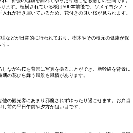
置され、都会の喧騒を離れてゆったり過ごせる癒しの空間です。
ります。植樹されている桜は500本前後で、ソメイヨシノ・
手入れが行き届いているため、花付きの良い桜が見られます。
整理などが日常的に行われており、樹木やその根元の健康が保
ます。
ろしながら桜を背景に写真を撮ることができ、新幹線を背景に
時期の花びら舞う風景も風情があります。
ば他の観光客にあまり邪魔されずゆったり過ごせます。お弁当
少し前の平日午前や夕方が狙い目です。