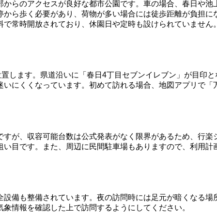
部からのアクセスが良好な都市公園です。車の場合、春日や池
停から歩く必要があり、荷物が多い場合には徒歩距離が負担に
料で常時開放されており、休園日や定時も設けられていません
位置します。県道沿いに「春日4丁目セブンイレブン」が目印
迷いにくくなっています。初めて訪れる場合、地図アプリで「
ですが、収容可能台数は公式発表がなく限界があるため、行楽
狙い目です。また、周辺に民間駐車場もありますので、利用計
全設備も整備されています。夜の訪問時には足元が暗くなる場
気象情報を確認した上で訪問するようにしてください。