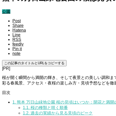
公園
Post
Share
Hatena
Line
RSS
feedly
Pin it
note
この記事のタイトルとURLをコピーする
[PR]
桜が開く瞬間から満開の輝き、そして夜景との美しい調和ま
彩る春風景、アクセス・夜桜の楽しみ方・見頃予想などを徹
目次
1.
熊本 万日山緑地公園 桜の見頃はいつか：開花と満開
1.1.
桜の種類と咲く順番
1.2.
過去の実績から見る見頃のピーク