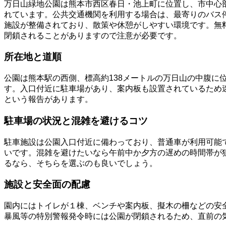
万日山緑地公園は熊本市西区春日・池上町に位置し、市中心
れています。公共交通機関を利用する場合は、最寄りのバス
施設が整備されており、散策や休憩がしやすい環境です。無
閉鎖されることがありますので注意が必要です。
所在地と道順
公園は熊本駅の西側、標高約138メートルの万日山の中腹に
す。入口付近に駐車場があり、案内板も設置されているため
という報告があります。
駐車場の状況と混雑を避けるコツ
駐車施設は公園入口付近に備わっており、普通車が利用可能
いです。混雑を避けたいなら午前中か夕方の遅めの時間帯が
るなら、そちらを選ぶのも良いでしょう。
施設と安全面の配慮
園内にはトイレが１棟、ベンチや案内板、擬木の柵などの安
暴風等の特別警報発令時には公園が閉鎖されるため、直前の