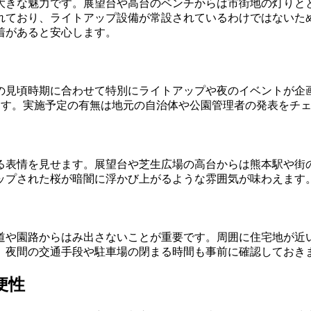
大きな魅力です。展望台や高台のベンチからは市街地の灯りと
れており、ライトアップ設備が常設されているわけではないた
着があると安心します。
の見頃時期に合わせて特別にライトアップや夜のイベントが企
ます。実施予定の有無は地元の自治体や公園管理者の発表をチ
る表情を見せます。展望台や芝生広場の高台からは熊本駅や街
ップされた桜が暗闇に浮かび上がるような雰囲気が味わえます
道や園路からはみ出さないことが重要です。周囲に住宅地が近
、夜間の交通手段や駐車場の閉まる時間も事前に確認しておき
便性