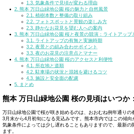
1.3.
気象条件で見頃が変わる理由
2.
熊本 万日山緑地公園 桜の魅力と自然風景
2.1.
植樹本数と整備の取り組み
2.2.
フォトスポットと景観の楽しみ方
2.3.
静かなお花見を望む人への案内
3.
熊本 万日山緑地公園 桜と夜景の競演：ライトアップ
3.1.
ライトアップの有無と実施時期
3.2.
夜景との組み合わせポイント
3.3.
夜のお花見の注意点とマナー
4.
熊本 万日山緑地公園 桜のアクセスと利便性
4.1.
所在地と道順
4.2.
駐車場の状況と混雑を避けるコツ
4.3.
施設と安全面の配慮
5.
まとめ
熊本 万日山緑地公園 桜の見頃はいつ
万日山緑地公園で桜が咲き始めるのは、おおむね例年通りの春
3月末から4月初旬になる見込みです。熊本市内ではこの傾向
気象条件によっては少し遅れることもありますので、最新の
ます。