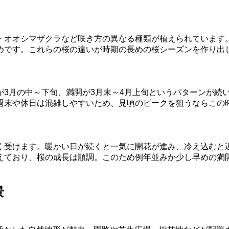
・オオシマザクラなど咲き方の異なる種類が植えられています
めです。これらの桜の違いが時期の長めの桜シーズンを作り出
3月の中～下旬、満開が3月末～4月上旬というパターンが続
週末や休日は混雑しやすいため、見頃のピークを狙うならこの
く受けます。暖かい日が続くと一気に開花が進み、冷え込むと
えており、桜の成長は順調。このため例年並みか少し早めの満
景