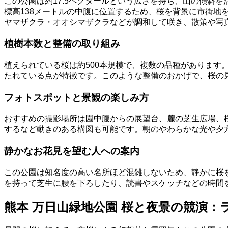
この公園は約17.5ヘクタールという広さを持ち、山の傾斜
標高138メートルの中腹に位置するため、桜を背景に市街地
ヤマザクラ・オオシマザクラなどが調和して咲き、散策や写
植樹本数と整備の取り組み
植えられている桜は約500本規模で、複数の品種がありま
たれている点が特徴です。このような整備のおかげで、桜の
フォトスポットと景観の楽しみ方
おすすめの撮影場所は園中腹からの展望台、麓の芝生広場、
するなど動きのある構図も可能です。朝のやわらかな光や夕
静かなお花見を望む人への案内
この公園は知名度の高い名所ほど混雑しないため、静かに桜
を持って芝生に腰を下ろしたり、読書やスケッチなどの時間
熊本 万日山緑地公園 桜と夜景の競演