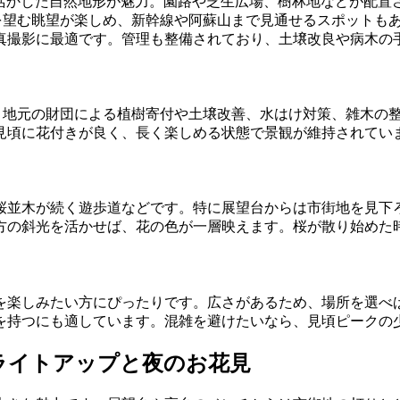
を活かした自然地形が魅力。園路や芝生広場、樹林地などが配
を望む眺望が楽しめ、新幹線や阿蘇山まで見通せるスポットもあ
真撮影に最適です。管理も整備されており、土壌改良や病木の
す。地元の財団による植樹寄付や土壌改善、水はけ対策、雑木の
見頃に花付きが良く、長く楽しめる状態で景観が維持されてい
桜並木が続く遊歩道などです。特に展望台からは市街地を見下
方の斜光を活かせば、花の色が一層映えます。桜が散り始めた
を楽しみたい方にぴったりです。広さがあるため、場所を選べ
を持つにも適しています。混雑を避けたいなら、見頃ピークの
：ライトアップと夜のお花見