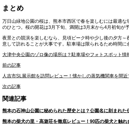
まとめ
万日山緑地公園の桜は、熊本市西区で春を楽しむには最適な場
のひとつ。桜の開花は3月下旬、満開は3月末から4月初旬が
夜景との競演を楽しむなら、見頃ピーク時や少し後の夕方～
意して訪れることが大事です。駐車場は限られるため時間に
大津中央公園のゾロ像の場所は？駐車場やフォトスポット情
前の記事
人吉市SL展示館を訪問レビュー！懐かしの蒸気機関車を間近
次の記事
関連記事
熊本の石神山公園に秘められた歴史とは？公園名に刻まれた
熊本の柴犬の里・高遊荘を徹底レビュー！90匹の柴犬と触れ