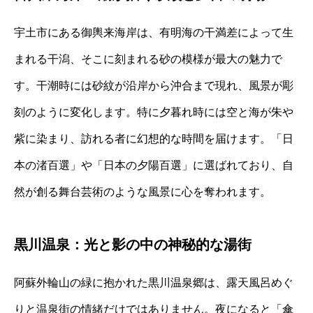
宇土市にある御輿来海岸は、有明海の干満差によって生
まれる干潟、そこに刻まれる砂の模様が最大の魅力で
す。干潮時には砂紋が沿岸から沖合まで現れ、風景が彫
刻のように変化します。特に夕暮れ時には空と海が朱や
紫に染まり、訪れる者に幻想的な時間を届けます。「日
本の渚百選」や「日本の夕陽百選」に選ばれており、自
然が創る舞台芸術のような風景に心を奪われます。
黒川温泉：光と影の中の神秘的な湯街
阿蘇外輪山の緑に抱かれた黒川温泉郷は、露天風呂めぐ
りと温泉街の情緒だけではありません。夜になると「傘