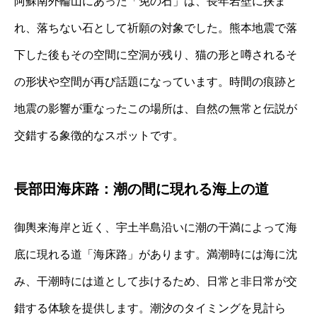
阿蘇南外輪山にあった「免の石」は、長年岩壁に挟ま
れ、落ちない石として祈願の対象でした。熊本地震で落
下した後もその空間に空洞が残り、猫の形と噂されるそ
の形状や空間が再び話題になっています。時間の痕跡と
地震の影響が重なったこの場所は、自然の無常と伝説が
交錯する象徴的なスポットです。
長部田海床路：潮の間に現れる海上の道
御輿来海岸と近く、宇土半島沿いに潮の干満によって海
底に現れる道「海床路」があります。満潮時には海に沈
み、干潮時には道として歩けるため、日常と非日常が交
錯する体験を提供します。潮汐のタイミングを見計ら