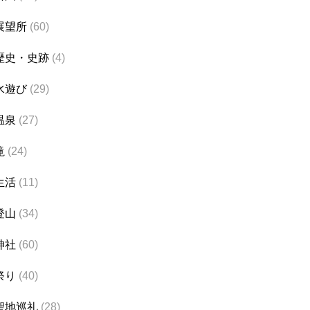
展望所
(60)
歴史・史跡
(4)
水遊び
(29)
温泉
(27)
滝
(24)
生活
(11)
登山
(34)
神社
(60)
祭り
(40)
聖地巡礼
(28)