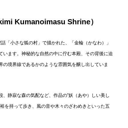
i Kumanoimasu Shrine）
2話「小さな狐の村」で描かれた、「金輪（かなわ）」
ています。神秘的な自然の中に佇む本殿、その背後に迫
界の境界線であるかのような雰囲気を醸し出していま
段、静寂な森の気配など、作品の”妖（あや）しい美し
余裕を持って歩き、風の音や木々のざわめきといった五