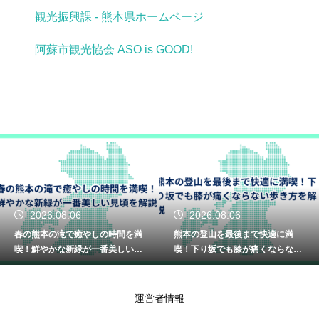
観光振興課 - 熊本県ホームページ
阿蘇市観光協会 ASO is GOOD!
2026.08.06
2026.08.06
春の熊本の滝で癒やしの時間を満
熊本の登山を最後まで快適に満
喫！鮮やかな新緑が一番美しい見
喫！下り坂でも膝が痛くならない
頃を解説
歩き方を解説
運営者情報