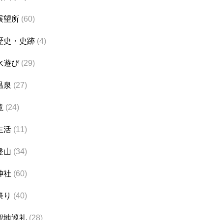
展望所
(60)
歴史・史跡
(4)
水遊び
(29)
温泉
(27)
滝
(24)
生活
(11)
登山
(34)
神社
(60)
祭り
(40)
聖地巡礼
(28)